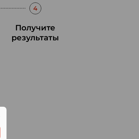
4
Получите
результаты
.