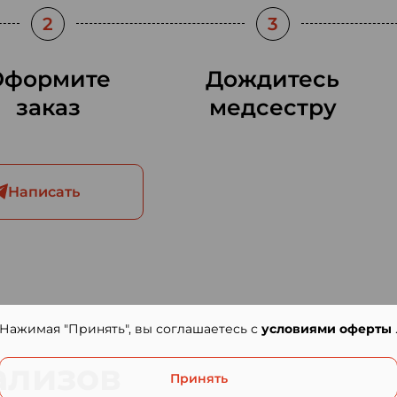
2
3
Оформите
Дождитесь
заказ
медсестру
Написать
Нажимая "Принять", вы соглашаетесь с
условиями оферты
ализов
Принять