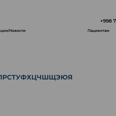
+998 7
ции/Новости
Пациентам
П
Р
С
Т
У
Ф
Х
Ц
Ч
Ш
Щ
Э
Ю
Я