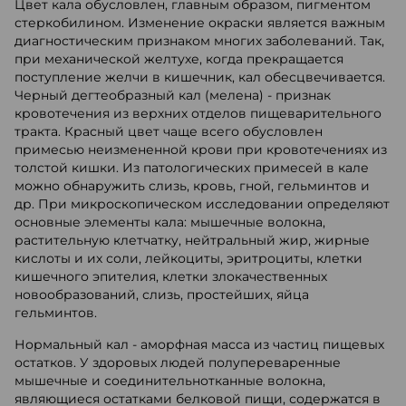
Цвет кала обусловлен, главным образом, пигментом
стеркобилином. Изменение окраски является важным
диагностическим признаком многих заболеваний. Так,
при механической желтухе, когда прекращается
поступление желчи в кишечник, кал обесцвечивается.
Черный дегтеобразный кал (мелена) - признак
кровотечения из верхних отделов пищеварительного
тракта. Красный цвет чаще всего обусловлен
примесью неизмененной крови при кровотечениях из
толстой кишки. Из патологических примесей в кале
можно обнаружить слизь, кровь, гной, гельминтов и
др. При микроскопическом исследовании определяют
основные элементы кала: мышечные волокна,
растительную клетчатку, нейтральный жир, жирные
кислоты и их соли, лейкоциты, эритроциты, клетки
кишечного эпителия, клетки злокачественных
новообразований, слизь, простейших, яйца
гельминтов.
Нормальный кал - аморфная масса из частиц пищевых
остатков. У здоровых людей полупереваренные
мышечные и соединительнотканные волокна,
являющиеся остатками белковой пищи, содержатся в