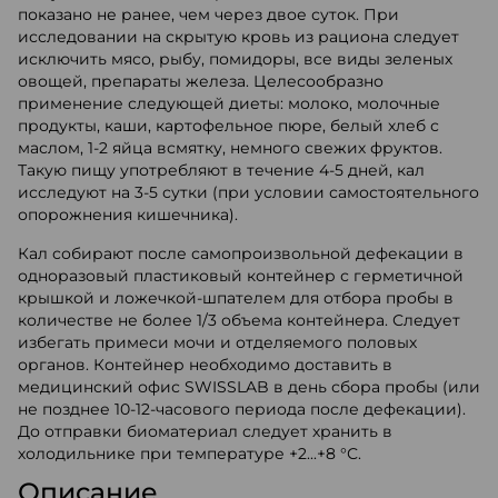
показано не ранее, чем через двое суток. При
исследовании на скрытую кровь из рациона следует
исключить мясо, рыбу, помидоры, все виды зеленых
овощей, препараты железа. Целесообразно
применение следующей диеты: молоко, молочные
продукты, каши, картофельное пюре, белый хлеб с
маслом, 1-2 яйца всмятку, немного свежих фруктов.
Такую пищу употребляют в течение 4-5 дней, кал
исследуют на 3-5 сутки (при условии самостоятельного
опорожнения кишечника).
Кал собирают после самопроизвольной дефекации в
одноразовый пластиковый контейнер с герметичной
крышкой и ложечкой-шпателем для отбора пробы в
количестве не более 1/3 объема контейнера. Следует
избегать примеси мочи и отделяемого половых
органов. Контейнер необходимо доставить в
медицинский офис SWISSLAB в день сбора пробы (или
не позднее 10-12-часового периода после дефекации).
До отправки биоматериал следует хранить в
холодильнике при температуре +2...+8 °С.
Описание