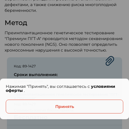
дефектами, а также снижению риска многоплодной
беременности.
Метод
Преимплантационное генетическое тестирование
"Премиум ПГТ-А" проводится методом секвенировния
нового поколения (NGS). Оно позволяет определить
хромосомные нарушения с высокой точностью.
Код: 89-1427
Сроки выполнения:
12 рабочих дней
Нажимая "Принять", вы соглашаетесь с
условиями
оферты
.
Преимплантационное генетическое тестирование "ПГТ-
А Премиум"
Код: 89-1427
Принять
Стоимость взятия биоматериала:
Бесплатно