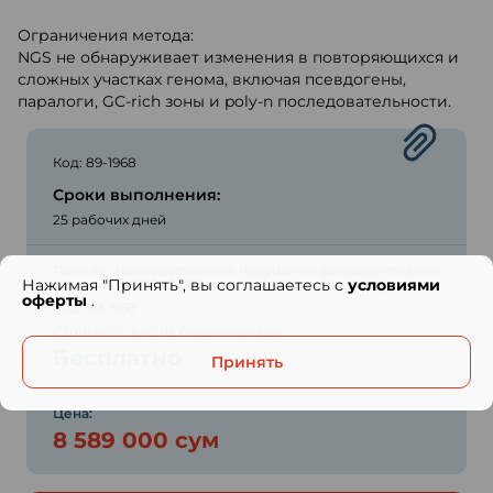
Ограничения метода:
NGS не обнаруживает изменения в повторяющихся и
сложных участках генома, включая псевдогены,
паралоги, GC-rich зоны и poly-n последовательности.
Код: 89-1968
Сроки выполнения:
25 рабочих дней
Панель "Наследственные нарушения репродуктивной
Нажимая "Принять", вы соглашаетесь с
условиями
системы ЭКСПРЕСС"
оферты
.
Код: 89-1968
Стоимость взятия биоматериала:
Бесплатно
Принять
Цена:
8 589 000 сум