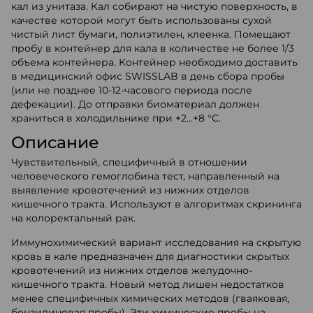
кал из унитаза. Кал собирают на чистую поверхность, в
качестве которой могут быть использованы сухой
чистый лист бумаги, полиэтилен, клеенка. Помещают
пробу в контейнер для кала в количестве не более 1/3
объема контейнера. Контейнер необходимо доставить
в медицинский офис SWISSLAB в день сбора пробы
(или не позднее 10-12-часового периода после
дефекации). До отправки биоматериал должен
храниться в холодильнике при +2...+8 °С.
Описание
Чувствительный, специфичный в отношении
человеческого гемоглобина тест, направленный на
выявление кровотечений из нижних отделов
кишечного тракта. Используют в алгоритмах скрининга
на колоректальный рак.
Иммунохимический вариант исследования на скрытую
кровь в кале предназначен для диагностики скрытых
кровотечений из нижних отделов желудочно-
кишечного тракта. Новый метод лишен недостатков
менее специфичных химических методов (гваяковая,
бензидиновая пробы). Эти химические пробы на