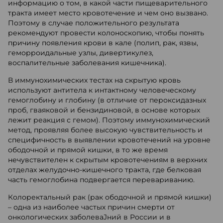
информацию о том, в какой части пищеварительного
тракта имеет место кровотечение и чем оно вызвано.
Поэтому в случае положительного результата
рекомендуют провести колоноскопию, чтобы понять
причину появления крови в кале (полип, рак, язвы,
геморроидальные узлы, дивертикулез,
воспалительные заболевания кишечника).
В иммунохимических тестах на скрытую кровь
используют антитела к интактному человеческому
гемоглобину и глобину (в отличие от пероксидазных
проб, гваяковой и бензидиновой, в основе которых
лежит реакция с гемом). Поэтому иммунохимический
метод, проявляя более высокую чувствительность и
специфичность в выявлении кровотечений на уровне
ободочной и прямой кишки, в то же время
нечувствителен к скрытым кровотечениям в верхних
отделах желудочно-кишечного тракта, где белковая
часть гемоглобина подвергается перевариванию.
Колоректальный рак (рак ободочной и прямой кишки)
– одна из наиболее частых причин смерти от
онкологических заболеваJний в России и в