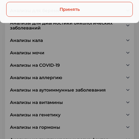
Принять
Анализы для беременных
Анализы для диагностики онкологических
заболеваний
Анализы кала
Анализы мочи
Анализы на COVID-19
Анализы на аллергию
Анализы на аутоиммунные заболевания
Анализы на витамины
Анализы на генетику
Анализы на гормоны