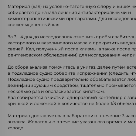
Материал (кал) на условно-патогенную флору и кишечн
собирается до начала лечения антибактериальными и
химиотерапевтическими препаратами. Для исследован
свежевыделенный кал.
За 3 - 4 дня до исследования отменить приём слабител
касторового и вазелинового масла и прекратить введе
свечей. Кал, полученный после клизмы, а также после 
рентгеновском обследовании) для исследования непри
До сбора анализа помочитесь в унитаз, далее путём ес
в подкладное судно соберите испражнения (следить, чт
Подкладное судно предварительно обрабатывается лю
дезинфицирующим средством, тщательно промывается
несколько раз и ополаскивается кипятком.
Кал собирается в чистый, одноразовый контейнер с з
крышкой и ложечкой в количестве не более 1/3 объёма 
Материал доставляется в лабораторию в течение 3 часо
анализа. Желательно в течение указанного времени мат
холоде.