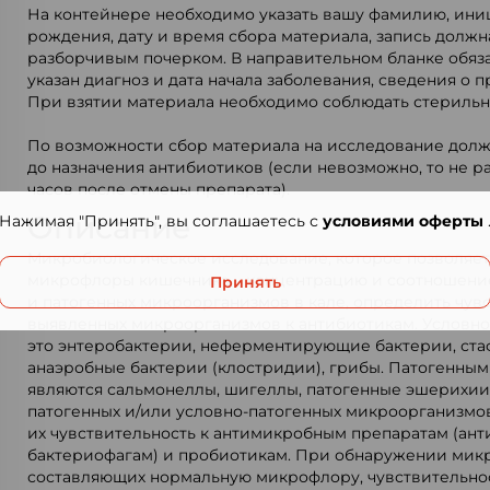
На контейнере необходимо указать вашу фамилию, ини
рождения, дату и время сбора материала, запись должн
разборчивым почерком. В направительном бланке обяз
указан диагноз и дата начала заболевания, сведения о 
При взятии материала необходимо соблюдать стерильн
По возможности сбор материала на исследование долж
до назначения антибиотиков (если невозможно, то не ра
часов после отмены препарата).
Описание
Нажимая "Принять", вы соглашаетесь с
условиями оферты
Микробиологическое исследование, которое позволяет
микрофлоры кишечника – концентрацию и соотношение
Принять
и патогенных микроорганизмов в кале, определить чув
выявленных микроорганизмов к антибиотикам. Условно
это энтеробактерии, неферментирующие бактерии, ста
анаэробные бактерии (клостридии), грибы. Патогенн
являются сальмонеллы, шигеллы, патогенные эшерихи
патогенных и/или условно-патогенных микроорганизмо
их чувствительность к антимикробным препаратам (ант
бактериофагам) и пробиотикам. При обнаружении мик
составляющих нормальную микрофлору, чувствительнос