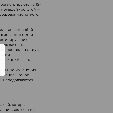
регистрируются в 15–
с меньшей частотой —
разованиях легкого,
едставляет собой
ангиокарциноме и
 активирующих
ролю качества
предоставлен статус
.
рапии
слокацией FGFR2.
ционные изменения
лечением генов
емя продолжаются
рачей, которые
вления заключения.