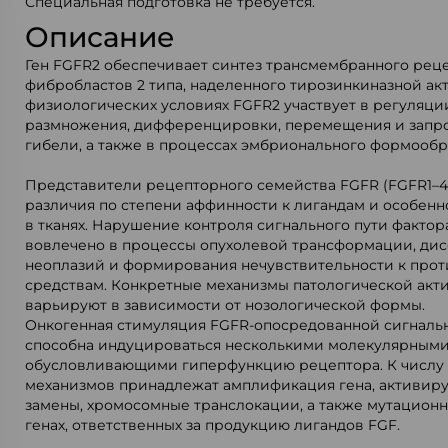
Специальная подготовка не требуется.
Описание
Ген FGFR2 обеспечивает синтез трансмембранного реце
фибробластов 2 типа, наделенного тирозинкиназной ак
физиологических условиях FGFR2 участвует в регуляци
размножения, дифференцировки, перемещения и зап
гибели, а также в процессах эмбрионального формообр
Представители рецепторного семейства FGFR (FGFR1–
различия по степени аффинности к лигандам и особен
в тканях. Нарушение контроля сигнального пути факто
вовлечено в процессы опухолевой трансформации, ди
неоплазий и формирования нечувствительности к про
средствам. Конкретные механизмы патологической акт
варьируют в зависимости от нозологической формы.
Онкогенная стимуляция FGFR-опосредованной сигналь
способна индуцироваться несколькими молекулярными
обусловливающими гиперфункцию рецептора. К числу
механизмов принадлежат амплификация гена, активи
замены, хромосомные транслокации, а также мутацион
генах, ответственных за продукцию лигандов FGF.