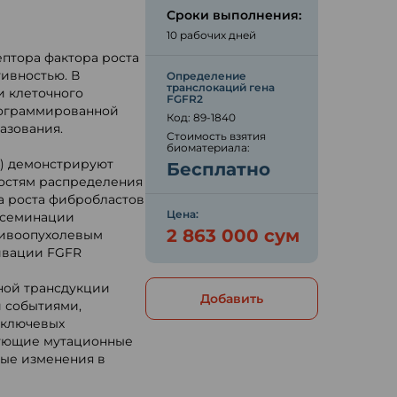
Сроки выполнения:
10 рабочих дней
птора фактора роста
тивностью. В
Определение
транслокаций гена
и клеточного
FGFR2
рограммированной
Код: 89-1840
азования.
Стоимость взятия
биоматериала:
4) демонстрируют
Бесплатно
ностям распределения
ра роста фибробластов
Цена:
ссеминации
2 863 000 сум
тивоопухолевым
ивации FGFR
ной трансдукции
Добавить
 событиями,
 ключевых
рующие мутационные
ные изменения в