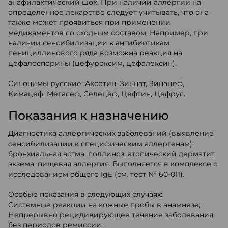
анафилактический шок. При наличии аллергии на
определенное лекарство следует учитывать, что она
также может проявиться при применении
медикаментов со сходным составом. Например, при
наличии сенсибилизации к антибиотикам
пенициллинового ряда возможна реакция на
цефалоспорины (цефуроксим, цефалексин).
Синонимы русские: Аксетин, Зиннат, Зинацеф,
Кимацеф, Мегасеф, Селецеф, Цефтин, Цефрус.
Показания к назначению
Диагностика аллергических заболеваний (выявление
сенсибилизации к специфическим аллергенам):
бронхиальная астма, поллиноз, атопический дерматит,
экзема, пищевая аллергия. Выполняется в комплексе с
исследованием общего IgE (см. тест № 60-011).
Особые показания в следующих случаях:
Системные реакции на кожные пробы в анамнезе;
Непрерывно рецидивирующее течение заболевания
без периодов ремиссии;