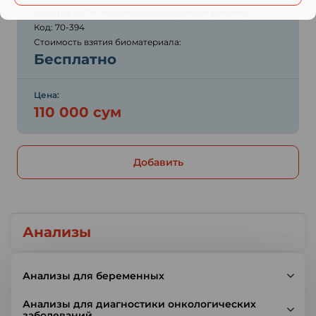
Аллерген C74 Желатин свиной (Gelatin porcine)
Код: 70-394
Стоимость взятия биоматериала:
Бесплатно
Цена:
110 000 сум
Добавить
Анализы
Анализы для беременных
Анализы для диагностики онкологических
заболеваний