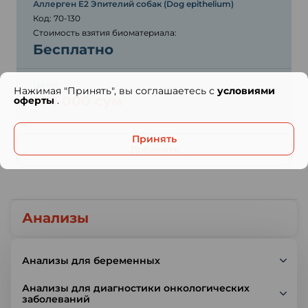
Аллерген E2 Эпителий собак (Dog epithelium)
Код: 70-130
Стоимость взятия биоматериала:
Бесплатно
Цена:
Нажимая "Принять", вы соглашаетесь с
условиями
100 000 сум
оферты
.
Принять
Добавить
Анализы
Анализы для беременных
Анализы для диагностики онкологических
заболеваний