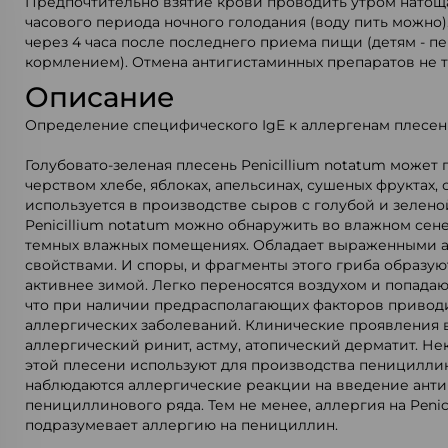
Предпочтительно взятие крови проводить утром натощак
часового периода ночного голодания (воду пить можно)
через 4 часа после последнего приема пищи (детям - 
кормлением). Отмена антигистаминных препаратов не т
Описание
Определение специфического IgE к аллергенам плесени
Голубовато-зеленая плесень Penicillium notatum может 
черством хлебе, яблоках, апельсинах, сушеных фруктах, 
используется в производстве сыров с голубой и зелено
Penicillium notatum можно обнаружить во влажном сене
темных влажных помещениях. Обладает выраженными 
свойствами. И споры, и фрагменты этого гриба образую
активнее зимой. Легко переносятся воздухом и попадаю
что при наличии предрасполагающих факторов привод
аллергических заболеваний. Клинические проявления
аллергический ринит, астму, атопический дерматит. Н
этой плесени используют для производства пенициллин
наблюдаются аллергические реакции на введение ант
пенициллинового ряда. Тем не менее, аллергия на Penic
подразумевает аллергию на пенициллин.