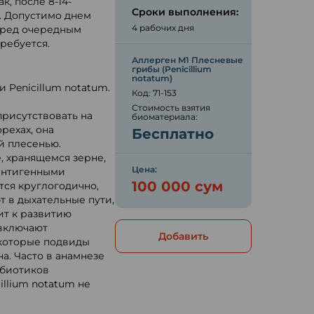
, после 8-14-
Сроки выполнения:
. Допустимо днем
4 рабочих дня
перед очередным
ребуется.
Аллерген M1 Плесневые
грибы (Penicillium
notatum)
 Penicillum notatum.
Код: 71-153
Стоимость взятия
присутствовать на
биоматериала:
орехах, она
Бесплатно
й плесенью.
, хранящемся зерне,
Цена:
антигенными
100 000 сум
тся круглогодично,
т в дыхательные пути,
ит к развитию
 включают
Добавить
екоторые подвиды
а. Часто в анамнезе
ибиотиков
illium notatum не