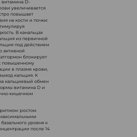
ы витамина D-
крови увеличивается
стро повышает
ия на кости и почки:
стимулируя
кость. В канальцах
альция из первичной
альция под действием
о активной
ратгормон блокирует
к повышенному
ции в плазме крови,
выход кальция. К
на кальциевый обмен
формы витамина D и
очно-кишечном
 ритмом: ростом
и максимальными
 базального уровня к
онцентрации после 14