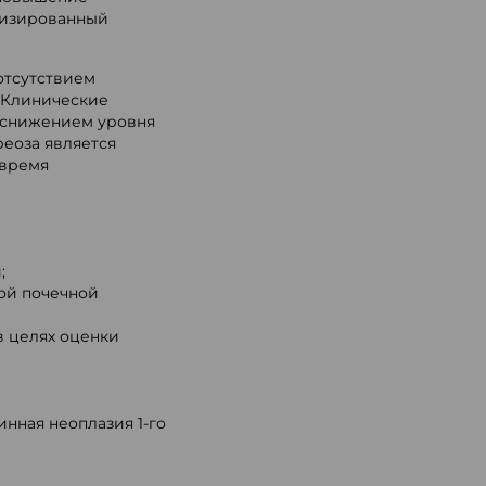
низированный
отсутствием
. Клинические
о снижением уровня
еоза является
 время
;
кой почечной
в целях оценки
нная неоплазия 1-го