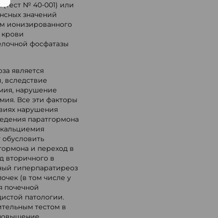
 (тест № 40-001) или
енсных значений
ем ионизированного
 крови
щелочной фосфатазы
за является
й, вследствие
мия, нарушение
мия. Все эти факторы
овиях нарушения
ведения паратгормона
окальциемия
 обусловить
ормона и переход в
д вторичного в
ный гиперпаратиреоз
очек (в том числе у
я почечной
истой патологии.
ительным тестом в
 повышение