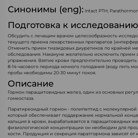
Синонимы (eng):
Intact PTH; Parathormone
Подготовка к исследовани
Обсудить с лечащим врачом целесообразность исследо
текущего приема лекарственных препаратов (интерфере
Отменить прием тиазидовых диуретиков по крайней ме
обследования. Накануне желательно исключить прием 
упражнения. Взятие крови предпочтительно проводить 
8-14-часового периода ночного голодания (воду пить м
пробы необходимы 20-30 минут покоя.
Описание
Гормон паращитовидных желез, один из основных регу
гомеостаза.
Паратиреоидный гормон - полипептид с молекулярной м
который обеспечивает поддержание нормальной конц
кальция в крови, вырабатывается в паращитовидных же
физиологической концентрации он необходим для про
кости. Продукция и секреция паратгормона зависят от