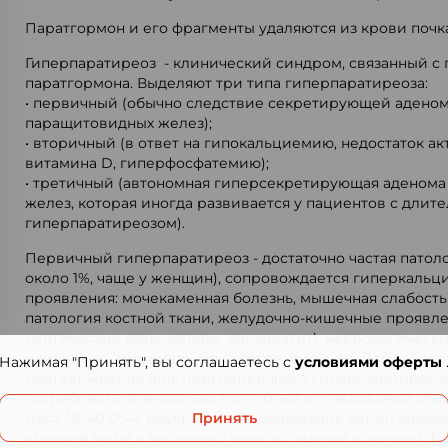
Паратгормон и его фрагменты удаляются из крови почк
Гиперпаратиреоз - клинический синдром, связанный с
паратгормона. Выделяют три типа гиперпаратиреоза:
• первичный (обычно следствие секретирующей аденом
паращитовидных желез);
• вторичный (в ответ на гипокальциемию, недостаток 
витамина D, гиперфосфатемию);
• третичный (автономная гиперсекретирующая аденом
желез, которая иногда развивается у пациентов с дли
гиперпаратиреозом).
Первичный гиперпаратиреоз - достаточно частая патол
около 1%, чаще у женщин), сопровождается гиперкаль
проявления: мочекаменная болезнь, мышечная слабость
патология костной ткани, желудочно-кишечные проявле
пептические язвы, запоры, панкреатит), неврологическ
изменения, артериальная гипертензия и др. Для лабор
Нажимая "Принять", вы соглашаетесь с
условиями оферты
подтверждения диагноза первичного гиперпаратиреоз
потребоваться несколько повторных исследований общ
(тест № 40-054), двукратное исследование паратгормон
Принять
крайней мере в несколько недель), оценка почечной ф