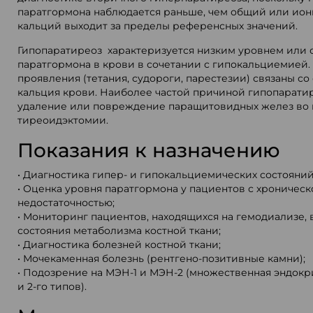
паратгормона наблюдается раньше, чем общий или ио
кальций выходит за пределы референсных значений.
Гипопаратиреоз характеризуется низким уровнем или 
паратгормона в крови в сочетании с гипокальциемией
проявления (тетания, судороги, парестезии) связаны с
кальция крови. Наиболее частой причиной гипопаратир
удаление или повреждение паращитовидных желез во
тиреоидэктомии.
Показания к назначению
• Диагностика гипер- и гипокальциемических состояний
• Оценка уровня паратгормона у пациентов с хроничес
недостаточностью;
• Мониторинг пациентов, находящихся на гемодиализе, 
состояния метаболизма костной ткани;
• Диагностика болезней костной ткани;
• Мочекаменная болезнь (рентгено-позитивные камни);
• Подозрение на МЭН-1 и МЭН-2 (множественная эндокри
и 2-го типов).