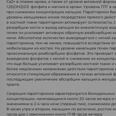
Сa2+ в плазме крови, а также от уровня активной форм
1,25(ОН2)D3 фосфата и магния в крови. Уровень ПТГ в 
при снижении концентрации кальция. Паратгормон бы
уровень кальциевых ионов посредством прямого действ
в костной ткани паратгормон активирует остеокласты, 
резорбцию кости и выход кальция во внеклеточную жид
почек он усиливает активную обратную реабсорбцию к
мочи. Абсолютное количество выводящегося с мочой к
паратгормона, тем не менее, повышается вследствие ег
мобилизации из костей. На уровне канальцев почек па
проксимальную реабсорбцию фосфатов. Это приводит 
выведению фосфатов с мочой и снижению их концентра
что еще больше усиливает резорбцию костной ткани и 
более медленным механизмам действия паратгормона 
относится стимуляция образования в почках активной 
последующее увеличение абсорбции кальция в желуд
тракте.
Секреция паратгормона характеризуется бимодальным
концентрации, начинающимся около 20 часов вечера 
значениями в 2-4 часа ночи (первый пик), снижением до
8 часам утра и вторым, меньшим по величине, ростом к
часов дня с максимумом около 17-18 часов вечера.