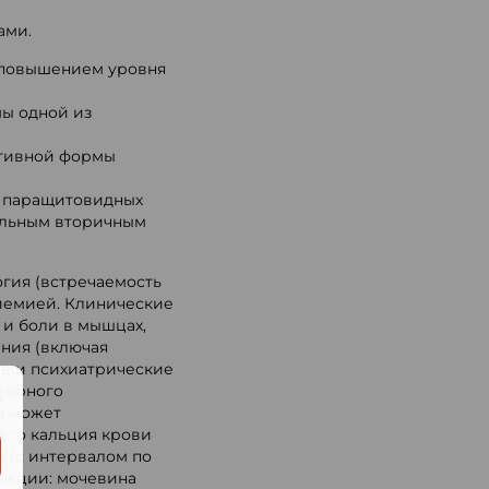
ами.
 повышением уровня
ы одной из
активной формы
а паращитовидных
тельным вторичным
огия (встречаемость
циемией. Клинические
 и боли в мышцах,
ния (включая
ие и психиатрические
аторного
.
а может
его кальция крови
а (с интервалом по
ункции: мочевина