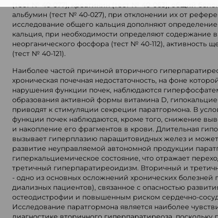
(тест № 40-077), креатинин (тест № 40-063), общий белок
альбумин (тест № 40-027), при отклонении их от рефер
исследование общего кальция дополняют определени
кальция, при необходимости определяют содержание в
неорганического фосфора (тест № 40-112), активность 
(тест № 40-121).
Наиболее частой причиной вторичного гиперпаратирео
хроническая почечная недостаточность, на фоне которо
нарушения функции почек, наблюдаются гиперфосфате
образования активной формы витамина D, гипокальцие
приводят к стимуляции секреции паратгормона. В усл
функции почек наблюдаются, кроме того, снижение вы
и накопление его фрагментов в крови. Длительная гип
вызывает гиперплазию паращитовидных желез и может
развитие неуправляемой автономной продукции паратг
гиперкальциемическое состояние, что отражает перехо
третичный гиперпаратиреоидизм. Вторичный и третич
- одно из основных осложнений хронических болезней п
диализных пациентов), связанное с опасностью развити
остеодистрофии и повышенным риском сердечно-сосуд
Исследование паратгормона является наиболее чувств
диагностике вторичного гиперпаратиреоза, поскольку