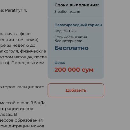
Сроки выполнения:
; Parathyrin.
3 рабочих дня
ю
Паратиреоидный гормон
Код: 30-026
вания на фоне
Стоимость взятия
нции - см. ниже).
биоматериала:
ре за неделю до
Бесплатно
алкоголя, физические
утром натощак, после
ожно). Перед взятием
Цена:
200 000 сум
ляторов кальциевого
Добавить
ассой около 9,5 кДа,
ентрации ионов
лезах. В
цессов образования
 концентрации ионов