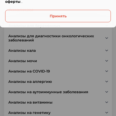
оферты
.
Анализы
Принять
Анализы для беременных
Анализы для диагностики онкологических
заболеваний
Анализы кала
Анализы мочи
Анализы на COVID-19
Анализы на аллергию
Анализы на аутоиммунные заболевания
Анализы на витамины
Анализы на генетику