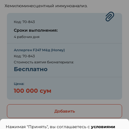
Хемилюминесцентный иммуноанализ.
Код: 70-843
Сроки выполнения:
4 рабочих дня
Аллерген F247 Мёд (Honey)
Код: 70-843
Стоимость взятия биоматериала:
Бесплатно
Цена:
100 000 сум
Добавить
Нажимая "Принять", вы соглашаетесь с
условиями