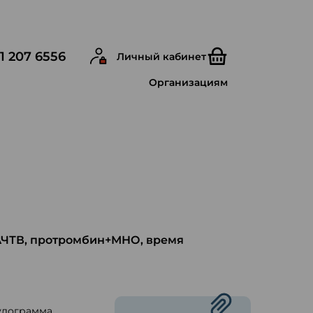
1 207 6556
Личный кабинет
Организациям
(АЧТВ, протромбин+МНО, время
улограмма.