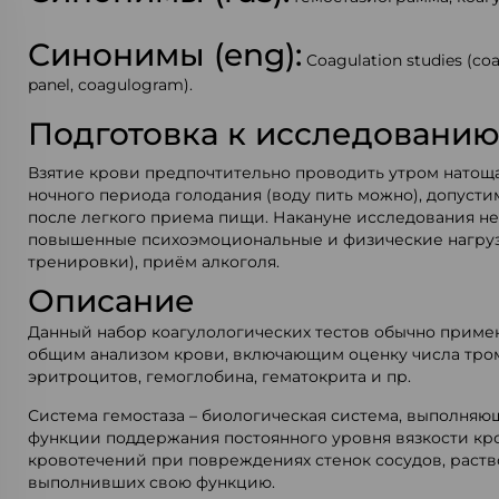
Синонимы (eng):
Coagulation studies (coa
panel, coagulogram).
Подготовка к исследовани
Взятие крови предпочтительно проводить утром натощак
ночного периода голодания (воду пить можно), допусти
после легкого приема пищи. Накануне исследования н
повышенные психоэмоциональные и физические нагру
тренировки), приём алкоголя.
Описание
Данный набор коагулологических тестов обычно примен
общим анализом крови, включающим оценку числа тро
эритроцитов, гемоглобина, гематокрита и пр.
Система гемостаза – биологическая система, выполняю
функции поддержания постоянного уровня вязкости кро
кровотечений при повреждениях стенок сосудов, раств
выполнивших свою функцию.