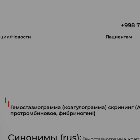
+998 7
ции/Новости
Пациентам
 уникальность.
Гемостазиограмма (коагулограмма) скрининг 
протромбиновое, фибриногенI)
Синонимы (rus):
Гемостазиограмма, коаг