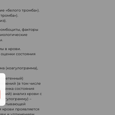
ие «белого тромба»).
тромба»).
из).
тромбоциты, факторы
зиологические
ы.
ы в крови.
 оценки состояния
ма (коагулограмма),
обретенный)
.
течений (в том числе
оценка состояния
еский) анализ крови с
оагулограмму) –
свертывающей
 крови проявляется
ови и удлинением