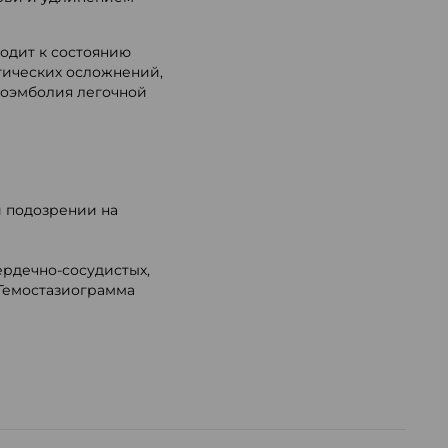
одит к состоянию
отических осложнений,
мбоэмболия легочной
 подозрении на
ердечно-сосудистых,
«Гемостазиограмма