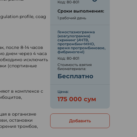
Код: 80-801
Сроки выполнения:
gulation profile, coag
1 рабочий день
Гемостазиограмма
ю
(коагулограмма)
скрининг (АЧТВ,
протромбин+МНО,
, после 8-14 часов
время протромбиновое,
фибриногенI)
мо днем через 4 часа
Код: 80-801
еобходимо исключить
Стоимость взятия
зки (спортивные
биоматериала:
Бесплатно
яют в комплексе с
Цена:
мбоцитов,
175 000 сум
щая в организме
ви, остановки
Добавить
орения тромбов,