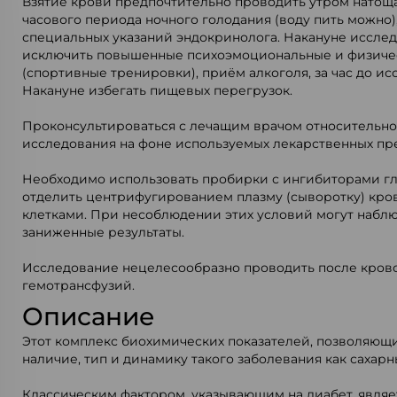
Взятие крови предпочтительно проводить утром натощак
часового периода ночного голодания (воду пить можно)
специальных указаний эндокринолога. Накануне иссле
исключить повышенные психоэмоциональные и физиче
(спортивные тренировки), приём алкоголя, за час до ис
Накануне избегать пищевых перегрузок.
Проконсультироваться с лечащим врачом относительн
исследования на фоне используемых лекарственных пр
Необходимо использовать пробирки с ингибиторами гл
отделить центрифугированием плазму (сыворотку) кров
клетками. При несоблюдении этих условий могут набл
заниженные результаты.
Исследование нецелесообразно проводить после кров
гемотрансфузий.
Описание
Этот комплекс биохимических показателей, позволяющ
наличие, тип и динамику такого заболевания как сахарн
Классическим фактором, указывающим на диабет, явля