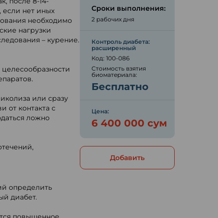
, после 8-14-
Сроки выполнения:
, если нет иных
2 рабочих дня
дования необходимо
ские нагрузки
следования – курение.
Контроль диабета:
расширенный
Код: 100-086
о целесообразности
Стоимость взятия
биоматериала:
епаратов.
Бесплатно
иколиза или сразу
и от контакта с
Цена:
юдаться ложно
6 400 000 сум
отечений,
Добавить
ий определить
ый диабет.
ется повышенное