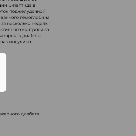
ии С-пептида в
леток поджелудочной
ованного гемоглобина
 за несколько недель
ктивного контроля за
ахарного диабета.
нак инсулино-
.
ахарного диабета.