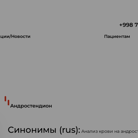
+998 7
ции/Новости
Пациентам
 уникальность.
Андростендион
Синонимы (rus):
Анализ крови на андрос