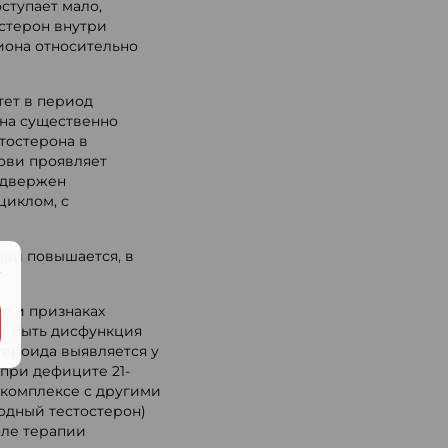
ступает мало,
стерон внутри
иона относительно
тет в период
она существенно
стостерона в
ови проявляет
одвержен
циклом, с
ви повышается, в
.
е и признаках
т быть дисфункция
тероида выявляется у
при дефиците 21-
 комплексе с другими
бодный тестостерон)
оле терапии