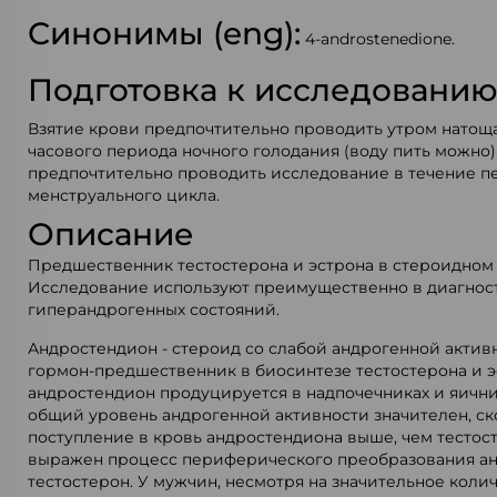
Синонимы (eng):
4-androstenedione.
Подготовка к исследовани
Взятие крови предпочтительно проводить утром натощак
часового периода ночного голодания (воду пить можно
предпочтительно проводить исследование в течение п
менструального цикла.
Описание
Предшественник тестостерона и эстрона в стероидном 
Исследование используют преимущественно в диагнос
гиперандрогенных состояний.
Андростендион - стероид со слабой андрогенной актив
гормон-предшественник в биосинтезе тестостерона и 
андростендион продуцируется в надпочечниках и яичник
общий уровень андрогенной активности значителен, ск
поступление в кровь андростендиона выше, чем тестост
выражен процесс периферического преобразования ан
тестостерон. У мужчин, несмотря на значительное коли