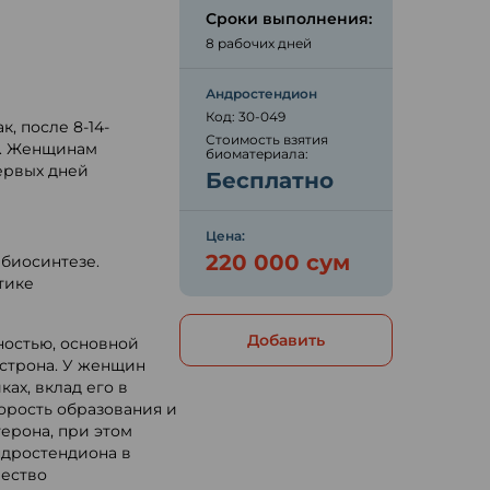
Сроки выполнения:
8 рабочих дней
ю
Андростендион
Код: 30-049
, после 8-14-
Стоимость взятия
). Женщинам
биоматериала:
ервых дней
Бесплатно
Цена:
220 000 сум
биосинтезе.
тике
Добавить
ностью, основной
эстрона. У женщин
ах, вклад его в
орость образования и
ерона, при этом
дростендиона в
чество