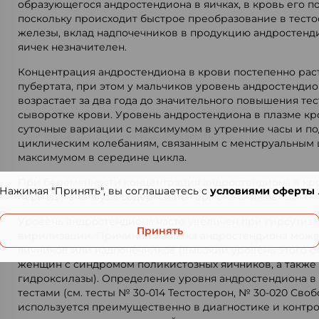
образующегося андростендиона в яичках, в кровь его по
поскольку происходит быстрое преобразование в тесто
железы, вклад надпочечников в продукцию андростенд
яичек незначителен.
Концентрация андростендиона в крови постепенно рас
пубертата, при этом у мальчиков уровень андростенди
возрастает за два года до значительного повышения те
сыворотке крови. Уровень андростендиона в плазме кр
суточные вариации с максимумом в утренние часы и п
циклическим колебаниям, связанным с менструальным 
максимумом в середине цикла.
При беременности концентрация андростендиона в кро
Нажимая "Принять", вы соглашаетесь с
условиями оферты
период менопаузы содержание гормона снижается.
Уровень андростендиона часто увеличен при гирсутизм
Принять
вирилизации. Причиной избытка андростендиона може
яичников или надпочечников (высокий уровень этого с
женщин с синдромом поликистозных яичников, а также 
гидроксилазы). Определение уровня андростендиона в
тестами (см. тесты № 30-014 Тестостерон, № 30-020 Сво
используется преимущественно в диагностике и контр