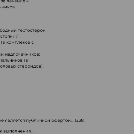
 за лечением
чников.
ободный тестостерон,
остояний;
(в комплексе с
;
ии надпочечников;
мальчиков (в
оловых стероидов).
е является публичной офертой...
1238
,
 выполнения...