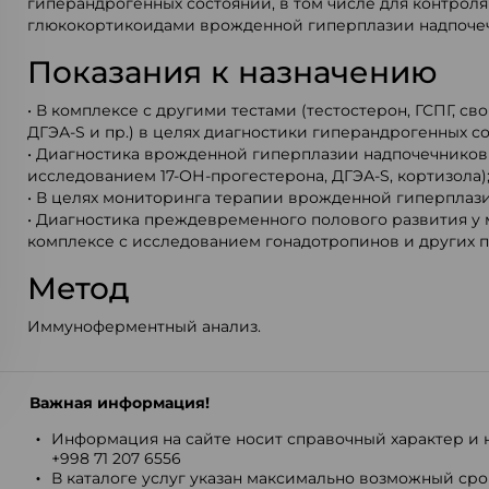
гиперандрогенных состояний, в том числе для контроля
глюкокортикоидами врожденной гиперплазии надпоче
Показания к назначению
• В комплексе с другими тестами (тестостерон, ГСПГ, св
ДГЭА-S и пр.) в целях диагностики гиперандрогенных с
• Диагностика врожденной гиперплазии надпочечников 
исследованием 17-ОН-прогестерона, ДГЭА-S, кортизола)
• В целях мониторинга терапии врожденной гиперплаз
• Диагностика преждевременного полового развития у 
комплексе с исследованием гонадотропинов и других п
Метод
Иммуноферментный анализ.
Важная информация!
Информация на сайте носит справочный характер и н
+998 71 207 6556
В каталоге услуг указан максимально возможный срок