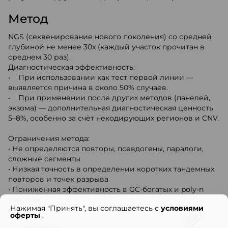
Метод
NGS (секвенирование нового поколения) со средней
глубиной не менее 30x (каждый участок прочитан в
среднем 30 раз).
Диагностическая эффективность:
• При использовании как тест первой линии —
выявляется причина в около 50% случаев.
• При применении после других методов (панелей,
экзома) — дополнительная диагностическая ценность
5–8%, особенно за счёт некодирующих регионов и CNV.
Ограничения метода:
• Не определяются повторы, псевдогены, паралоги,
сложные сегменты
• Низкая точность в определении коротких тандемных
повторов и точек разрыва
• Пониженная эффективность в GC-богатых и poly-n
участках
Нажимая "Принять", вы соглашаетесь с
условиями
оферты
.
Код: 89-1341