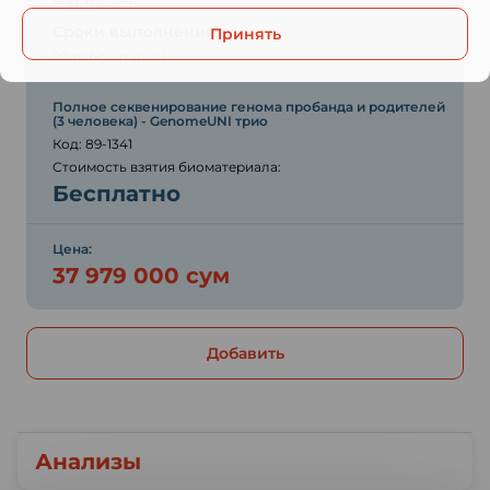
Сроки выполнения:
Принять
90 рабочих дней
Полное секвенирование генома пробанда и родителей
(3 человека) - GenomeUNI трио
Код: 89-1341
Стоимость взятия биоматериала:
Бесплатно
Цена:
37 979 000 сум
Добавить
Анализы