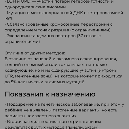
• LOH и UPD — участки потери гетерозиготности и
однородительские дисомии
• Мутации в митохондриальной ДНК с гетероплазмией
>5%
• Сбалансированные хромосомные перестройки с
определением точек разрыва (с ограничениями)
• Экспансии тандемных повторов (37 генов, с
ограничениями)
Отличие от других методов:
В отличие от панелей и экзомного секвенирования,
полный геномный анализ охватывает не только
кодирующие, но и некодирующие участки (интроны,
UTR, межгенные зоны), на которые может приходиться
до 5% клинически значимых мутаций.
Показания к назначению
• Подозрение на генетическое заболевание, при этом у
ребёнка не выявлены патогенные варианты, но есть
варианты неизвестного значения
• Вторичная диагностика при отрицательных
результатах других методов (панели, экзом)