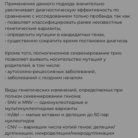
Применение данного подхода значительно
увеличивает диагностическую эффективность по
сравнению с исследованием только пробанда, так как:
• позволяет классифицировать ранее неизвестные
генетические варианты,
• определить мутации в кандидатных генах,
• существенно сократить время постановки диагноза.
Кроме того, полногеномное секвенирование трио
позволяет выявить носительство мутаций у
родителей, в том числе:
• аутосомно-рецессивных заболеваний,
• заболеваний с поздним началом.
Виды генетических изменений, определяемых при
полном секвенировании генома:
• SNV и MNV — однонуклеотидные и
мультинуклеотидные варианты
• In/del — малые вставки и делеции до 50 пар
нуклеотидов
• CNV — вариации числа копий генов: делеции/
дупликации, микроделеции/микродупликации