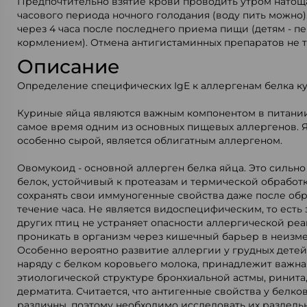
Предпочтительно взятие крови проводить утром натощак
часового периода ночного голодания (воду пить можно)
через 4 часа после последнего приема пищи (детям - 
кормлением). Отмена антигистаминных препаратов не т
Описание
Определение специфических IgE к аллергенам белка ку
Куриные яйца являются важным компонентом в питании
самое время одним из основных пищевых аллергенов. 
особенно сырой, является облигатным аллергеном.
Овомукоид - основной аллерген белка яйца. Это сильн
белок, устойчивый к протеазам и термической обработ
сохранять свои иммуногенные свойства даже после обр
течение часа. Не является видоспецифическим, то есть 
других птиц не устраняет опасности аллергической ре
проникать в организм через кишечный барьер в неизм
Особенно вероятно развитие аллергии у грудных детей.
наряду с белком коровьего молока, принадлежит важна
этиологической структуре бронхиальной астмы, ринита
дерматита. Считается, что антигенные свойства у белко
различны, поэтому необходимо исследовать их раздель