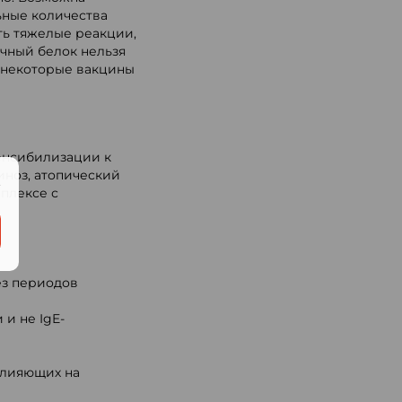
ьные количества
ть тяжелые реакции,
ичный белок нельзя
у некоторые вакцины
енсибилизации к
иноз, атопический
.
мплексе с
з периодов
и не IgE-
влияющих на