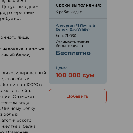
, после 8-14-
Сроки выполнения:
. Допустимо днем
4 рабочих дня
перед очередным
ребуется.
Аллерген F1 Яичный
белок (Egg White)
Код: 71-030
риного яйца.
Стоимость взятия
биоматериала:
 человека и в то же
Бесплатно
Яичный белок,
Цена:
о гликозилированный
100 000 сум
ке, способный
аботки при 100°С в
замена на яйца
Добавить
акции. Он может
ененном виде.
 Яичному белку,
я роль в
, атопического
в желтка и белка
но. Возможна