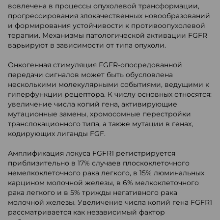
вовлечена в процессы опухолевой трансформации,
прогрессирования злокачественных новообразований
и формирования устойчивости к противоопухолевой
терапии. Механизмы патологической активации FGFR
варьируют в зависимости от типа опухоли.
Онкогенная стимуляция FGFR-опосредованной
передачи сигналов может быть обусловлена
несколькими молекулярными событиями, ведущими к
гиперфункции рецептора. К числу основных относятся:
увеличение числа копий гена, активирующие
мутационные замены, хромосомные перестройки
транслокационного типа, а также мутации в генах,
кодирующих лиганды FGF.
Амплификация локуса FGFR1 регистрируется
приблизительно в 17% случаев плоскоклеточного
немелкоклеточного рака легкого, в 15% люминальных
карцином молочной железы, в 6% мелкоклеточного
рака легкого и в 5% трижды негативного рака
молочной железы. Увеличение числа копий гена FGFR1
рассматривается как независимый фактор