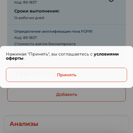
Код: 89-1837
Сроки выполнения:
14 рабочих дней
Определение амплификации гена FGFR1
Код: 89-1837
Стоимость взятия биоматериала:
Бесплатно
Нажимая "Принять", вы соглашаетесь с
условиями
оферты
.
Цена:
2 863 000 сум
Принять
Добавить
Анализы