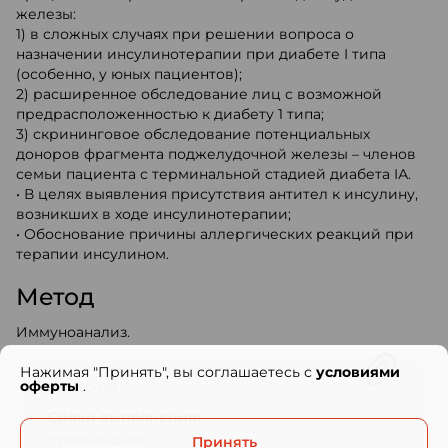
железы:
1) в сложных случаях при решении вопроса о
назначении инсулинотерапии при диабете I типа
(особенно, у юных пациентов);
2) расширенное обследование лиц с возможной
предрасположенностью к диабету 1 типа;
3) скрининговое обследование потенциальных
доноров фрагмента поджелудочной железы – членов
семьи пациента с терминальной стадией диабета IА.
• В целях выявления присутствия антител к инсулину,
возникших в ходе инсулинотерапии;
• Обоснование причины аллергических реакций при
терапии инсулином.
Метод
Иммуноанализ.
Нажимая "Принять", вы соглашаетесь с
условиями
оферты
.
Код: 50-120
Сроки выполнения:
5 рабочих дней
Принять