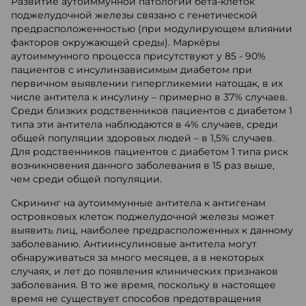
Развитие аутоиммунной патологии бета-клеток
поджелудочной железы связано с генетической
предрасположенностью (при модулирующем влиянии
факторов окружающей среды). Маркёры
аутоиммунного процесса присутствуют у 85 - 90%
пациентов с инсулинзависимым диабетом при
первичном выявлении гипергликемии натощак, в их
числе антитела к инсулину – примерно в 37% случаев.
Среди близких родственников пациентов с диабетом 1
типа эти антитела наблюдаются в 4% случаев, среди
общей популяции здоровых людей – в 1,5% случаев.
Для родственников пациентов с диабетом 1 типа риск
возникновения данного заболевания в 15 раз выше,
чем среди общей популяции.
Скрининг на аутоиммунные антитела к антигенам
островковых клеток поджелудочной железы может
выявить лиц, наиболее предрасположенных к данному
заболеванию. Антиинсулиновые антитела могут
обнаруживаться за много месяцев, а в некоторых
случаях, и лет до появления клинических признаков
заболевания. В то же время, поскольку в настоящее
время не существует способов предотвращения