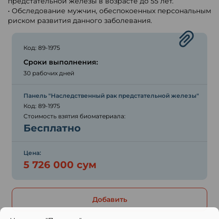
предстательной железы в возрасте до 55 лет.
• Обследование мужчин, обеспокоенных персональным
риском развития данного заболевания.
Код: 89-1975
Сроки выполнения:
30 рабочих дней
Панель "Наследственный рак предстательной железы"
Код: 89-1975
Стоимость взятия биоматериала:
Бесплатно
Цена:
5 726 000 сум
Добавить