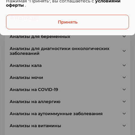
Нажимая "Принять", вы соглашаетесь с
условиями
оферты
.
Анализы
Принять
Анализы для беременных
Анализы для диагностики онкологических
заболеваний
Анализы кала
Анализы мочи
Анализы на COVID-19
Анализы на аллергию
Анализы на аутоиммунные заболевания
Анализы на витамины