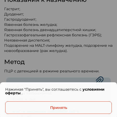
Гастрит;
Дуоденит;
Гастродуоденит;
Язвенная болезнь желудка;
Язвенная болезнь двенадцатиперстной кишки;
Гастроэзофагеальная рефлюксная болезнь (ГЭРБ);
Неязвенная диспепсия;
Подозрение на MALT-лимфому желудка, подозрение на
новообразование (рак желудка).
Метод
ПЦР с детекцией в режиме реального времени.
Код: 95-098
Нажимая "Принять", вы соглашаетесь с
условиями
оферты
.
Сроки выполнения:
3 рабочих дня
Принять
ДНК хеликобактера (Helicobacter pylori)
Код: 95-098