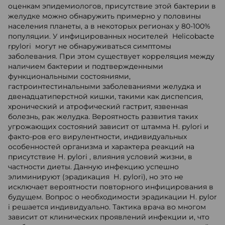
оценкам эпидемиологов, присутствие этой бактерии в
желудке можно обнаружить примерно у половины
населения планеты, а в некоторых регионах у 80-100%
популяции. У инфицированных носителей Helicobacte
rpylori могут не обнаруживаться симптомы
заболевания. При этом существует корреляция между
наличием бактерии и подтвержденными
функциональными состояниями,
гастроинтестинальными заболеваниями желудка и
двенадцатиперстной кишки, такими как диспепсия,
хронический и атрофический гастрит, язвенная
болезнь, рак желудка. Вероятность развития таких
угрожающих состояний зависит от штамма Н. pylori и
факто-ров его вирулентности, индивидуальных
особенностей организма и характера реакций на
присутствие Н. pylori , влияния условий жизни, в
частности диеты. Данную инфекцию успешно
элиминируют (эрадикация Н. pylori), но это не
исключает вероятности повторного инфицирования в
будущем. Вопрос о необходимости эрадикации Н. pylor
i решается индивидуально. Тактика врача во многом
зависит от клинических проявлений инфекции и, что