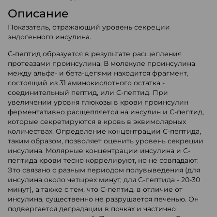
Описание
Показатель, отражающий уровень секреции
эндогенного инсулина.
С-пептид образуется в результате расщепления
протеазами проинсулина. В молекуле проинсулина
между альфа- и бета-цепями находится фрагмент,
состоящий из 31 аминокислотного остатка -
соединительный пептид, или C-пептид. При
увеличении уровня глюкозы в крови проинсулин
ферментативно расщепляется на инсулин и С-пептид,
которые секретируются в кровь в эквимолярных
количествах. Определение концентрации С-пептида,
таким образом, позволяет оценить уровень секреции
инсулина. Молярные концентрации инсулина и С-
пептида крови тесно коррелируют, но не совпадают.
Это связано с разным периодом полувыведения (для
инсулина около четырех минут, для С-пептида - 20-30
минут), а также с тем, что С-пептид, в отличие от
инсулина, существенно не разрушается печенью. Он
подвергается деградации в почках и частично