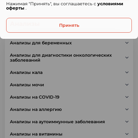
Нажимая "Принять", вы соглашаетесь с
условиями
оферты
.
Анализы
Принять
Анализы для беременных
Анализы для диагностики онкологических
заболеваний
Анализы кала
Анализы мочи
Анализы на COVID-19
Анализы на аллергию
Анализы на аутоиммунные заболевания
Анализы на витамины