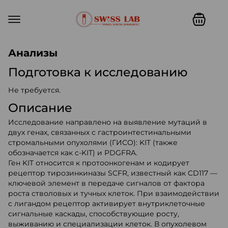
Swiss lab. Точность, качество,
Анализы
Подготовка к исследованию
Не требуется.
Описание
Исследование направлено на выявление мутаций в
двух генах, связанных с гастроинтестинальными
стромальными опухолями (ГИСО): KIT (также
обозначается как c-KIT) и PDGFRA.
Ген KIT относится к протоонкогенам и кодирует
рецептор тирозинкиназы SCFR, известный как CD117 —
ключевой элемент в передаче сигналов от фактора
роста стволовых и тучных клеток. При взаимодействии
с лигандом рецептор активирует внутриклеточные
сигнальные каскады, способствующие росту,
выживанию и специализации клеток. В опухолевом