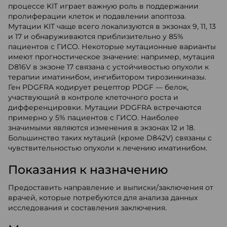
процессе KIT играет важную роль в поддержании
пролиферации клеток и подавлении апоптоза.
Мутации KIT чаще всего локализуются в экзонах 9, 11, 13
и 17 и обнаруживаются приблизительно у 85%
пациентов с ГИСО. Некоторые мутационные варианты
имеют прогностическое значение: например, мутация
D816V в экзоне 17 связана с устойчивостью опухоли к
терапии иматинибом, ингибитором тирозинкиназы.
Ген PDGFRA кодирует рецептор PDGF — белок,
участвующий в контроле клеточного роста и
дифференцировки. Мутации PDGFRA встречаются
примерно у 5% пациентов с ГИСО. Наиболее
значимыми являются изменения в экзонах 12 и 18.
Большинство таких мутаций (кроме D842V) связаны с
чувствительностью опухоли к лечению иматинибом.
Показания к назначению
Предоставить направление и выписки/заключения от
врачей, которые потребуются для анализа данных
исследования и составления заключения.