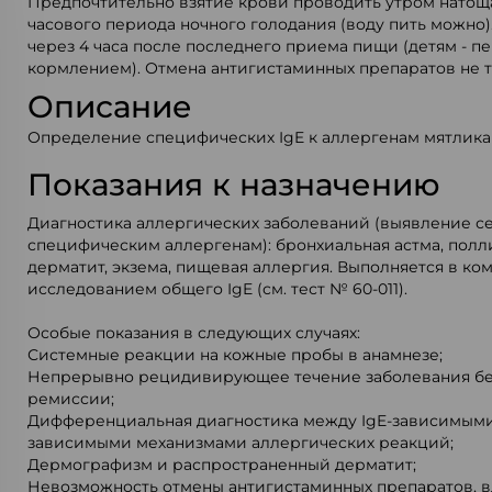
Предпочтительно взятие крови проводить утром натощак
часового периода ночного голодания (воду пить можно)
через 4 часа после последнего приема пищи (детям - 
кормлением). Отмена антигистаминных препаратов не т
Описание
Определение специфических IgE к аллергенам мятлика 
Показания к назначению
Диагностика аллергических заболеваний (выявление с
специфическим аллергенам): бронхиальная астма, полл
дерматит, экзема, пищевая аллергия. Выполняется в ко
исследованием общего IgE (см. тест № 60-011).
Особые показания в следующих случаях:
Системные реакции на кожные пробы в анамнезе;
Непрерывно рецидивирующее течение заболевания бе
ремиссии;
Дифференциальная диагностика между IgE-зависимыми 
зависимыми механизмами аллергических реакций;
Дермографизм и распространенный дерматит;
Невозможность отмены антигистаминных препаратов, 