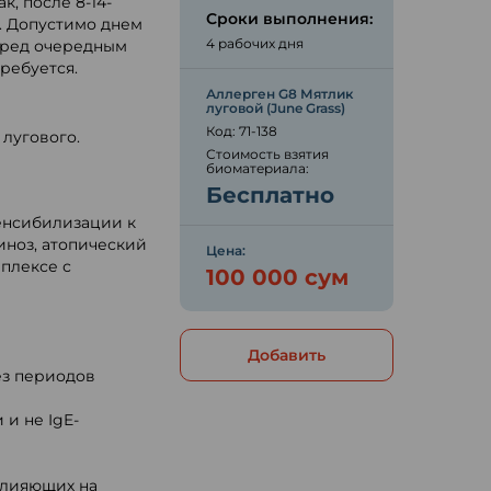
, после 8-14-
Сроки выполнения:
. Допустимо днем
4 рабочих дня
перед очередным
ребуется.
Аллерген G8 Мятлик
луговой (June Grass)
Код: 71-138
лугового.
Стоимость взятия
биоматериала:
Бесплатно
енсибилизации к
иноз, атопический
Цена:
мплексе с
100 000 сум
Добавить
з периодов
и не IgE-
влияющих на