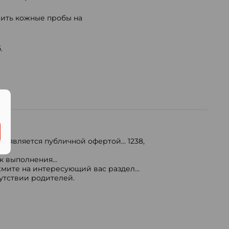
вить кожные пробы на
.
.
е является публичной офертой...
1238
,
 выполнения...
мите на интересующий вас раздел...
сутствии родителей.