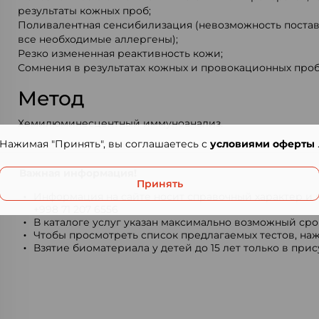
результаты кожных проб;
Поливалентная сенсибилизация (невозможность поста
все необходимые аллергены);
Резко измененная реактивность кожи;
Сомнения в результатах кожных и провокационных проб
Метод
Хемилюминесцентный иммуноанализ.
Нажимая "Принять", вы соглашаетесь с
условиями оферты
Важная информация!
Принять
Информация на сайте носит справочный характер и н
+998 71 207 6556
В каталоге услуг указан максимально возможный срок
Чтобы просмотреть список предлагаемых тестов, наж
Взятие биоматериала у детей до 15 лет только в при