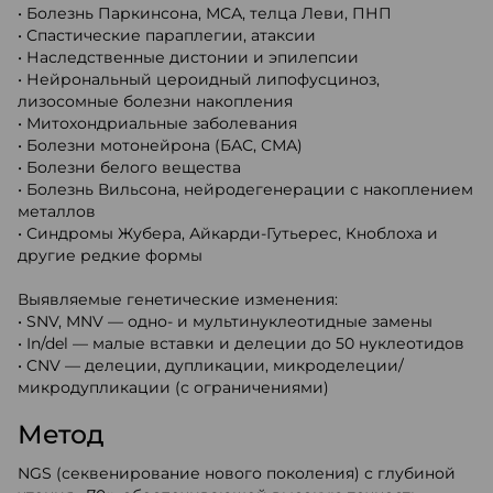
• Болезнь Паркинсона, МСА, телца Леви, ПНП
• Спастические параплегии, атаксии
• Наследственные дистонии и эпилепсии
• Нейрональный цероидный липофусциноз,
лизосомные болезни накопления
• Митохондриальные заболевания
• Болезни мотонейрона (БАС, СМА)
• Болезни белого вещества
• Болезнь Вильсона, нейродегенерации с накоплением
металлов
• Синдромы Жубера, Айкарди-Гутьерес, Кноблоха и
другие редкие формы
Выявляемые генетические изменения:
• SNV, MNV — одно- и мультинуклеотидные замены
• In/del — малые вставки и делеции до 50 нуклеотидов
• CNV — делеции, дупликации, микроделеции/
микродупликации (с ограничениями)
Метод
NGS (секвенирование нового поколения) с глубиной