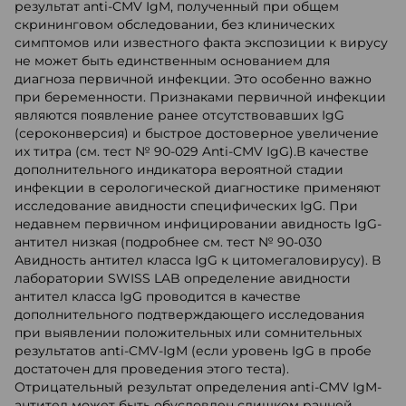
результат anti-CMV IgM, полученный при общем
скрининговом обследовании, без клинических
симптомов или известного факта экспозиции к вирусу
не может быть единственным основанием для
диагноза первичной инфекции. Это особенно важно
при беременности. Признаками первичной инфекции
являются появление ранее отсутствовавших IgG
(сероконверсия) и быстрое достоверное увеличение
их титра (см. тест № 90-029 Anti-CMV IgG).В качестве
дополнительного индикатора вероятной стадии
инфекции в серологической диагностике применяют
исследование авидности специфических IgG. При
недавнем первичном инфицировании авидность IgG-
антител низкая (подробнее см. тест № 90-030
Авидность антител класса IgG к цитомегаловирусу). В
лаборатории SWISS LAB определение авидности
антител класса IgG проводится в качестве
дополнительного подтверждающего исследования
при выявлении положительных или сомнительных
результатов anti-CMV-IgM (если уровень IgG в пробе
достаточен для проведения этого теста).
Отрицательный результат определения anti-CMV IgM-
антител может быть обусловлен слишком ранней