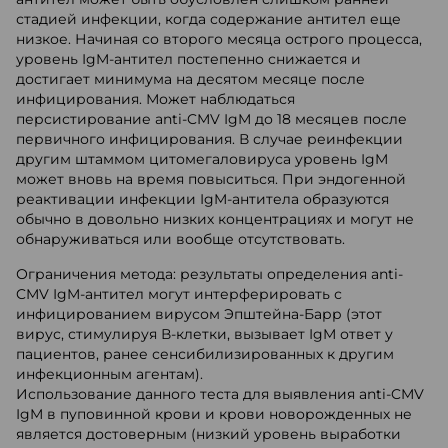
стадией инфекции, когда содержание антител еще
низкое. Начиная со второго месяца острого процесса,
уровень IgM-антител постепенно снижается и
достигает минимума на десятом месяце после
инфицирования. Может наблюдаться
персистирование anti-CMV IgM до 18 месяцев после
первичного инфицирования. В случае реинфекции
другим штаммом цитомегаловируса уровень IgM
может вновь на время повыситься. При эндогенной
реактивации инфекции IgM-антитела образуются
обычно в довольно низких концентрациях и могут не
обнаруживаться или вообще отсутствовать.
Ограничения метода: результаты определения anti-
CMV IgM-антител могут интерферировать с
инфицированием вирусом Эпштейна-Барр (этот
вирус, стимулируя В-клетки, вызывает IgM ответ у
пациентов, ранее сенсибилизированных к другим
инфекционным агентам).
Использование данного теста для выявления anti-CMV
IgM в пуповинной крови и крови новорожденных не
является достоверным (низкий уровень выработки