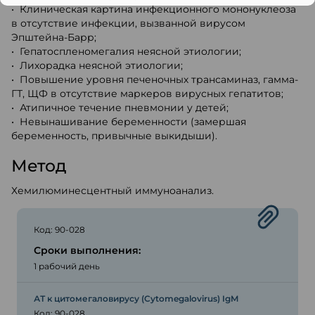
• Клиническая картина инфекционного мононуклеоза
в отсутствие инфекции, вызванной вирусом
Эпштейна-Барр;
• Гепатоспленомегалия неясной этиологии;
• Лихорадка неясной этиологии;
• Повышение уровня печеночных трансаминаз, гамма-
ГТ, ЩФ в отсутствие маркеров вирусных гепатитов;
• Атипичное течение пневмонии у детей;
• Невынашивание беременности (замершая
беременность, привычные выкидыши).
Метод
Хемилюминесцентный иммуноанализ.
Код: 90-028
Сроки выполнения:
1 рабочий день
АТ к цитомегаловирусу (Cytomegalovirus) IgM
Код: 90-028