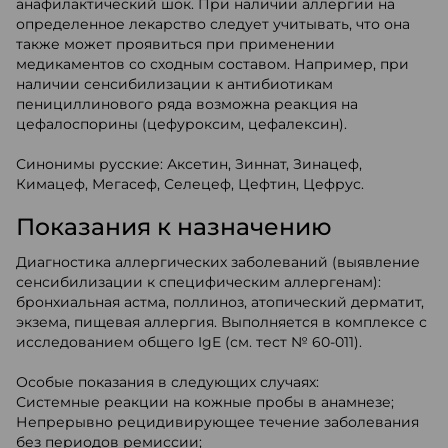
анафилактический шок. При наличии аллергии на
определенное лекарство следует учитывать, что она
также может проявиться при применении
медикаментов со сходным составом. Например, при
наличии сенсибилизации к антибиотикам
пенициллинового ряда возможна реакция на
цефалоспорины (цефуроксим, цефалексин).
Синонимы русские: Аксетин, Зиннат, Зинацеф,
Кимацеф, Мегасеф, Селецеф, Цефтин, Цефрус.
Показания к назначению
Диагностика аллергических заболеваний (выявление
сенсибилизации к специфическим аллергенам):
бронхиальная астма, поллиноз, атопический дерматит,
экзема, пищевая аллергия. Выполняется в комплексе с
исследованием общего IgE (см. тест № 60-011).
Особые показания в следующих случаях:
Системные реакции на кожные пробы в анамнезе;
Непрерывно рецидивирующее течение заболевания
без периодов ремиссии;