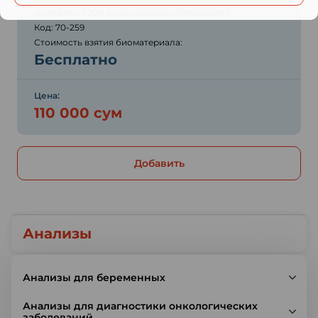
Аллерген C204 Амоксициллин (Amoxicillin)
Код: 70-259
Стоимость взятия биоматериала:
Бесплатно
Цена:
110 000 сум
Добавить
Анализы
Анализы для беременных
Анализы для диагностики онкологических
заболеваний