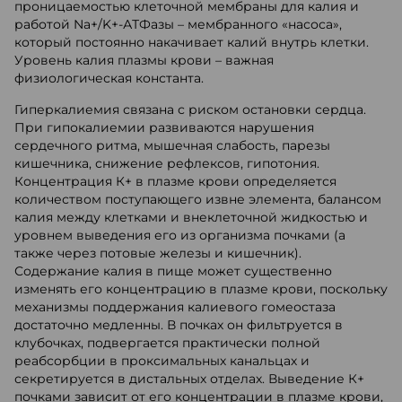
проницаемостью клеточной мембраны для калия и
работой Na+/K+-АТФазы – мембранного «насоса»,
который постоянно накачивает калий внутрь клетки.
Уровень калия плазмы крови – важная
физиологическая константа.
Гиперкалиемия связана с риском остановки сердца.
При гипокалиемии развиваются нарушения
сердечного ритма, мышечная слабость, парезы
кишечника, снижение рефлексов, гипотония.
Концентрация К+ в плазме крови определяется
количеством поступающего извне элемента, балансом
калия между клетками и внеклеточной жидкостью и
уровнем выведения его из организма почками (а
также через потовые железы и кишечник).
Содержание калия в пище может существенно
изменять его концентрацию в плазме крови, поскольку
механизмы поддержания калиевого гомеостаза
достаточно медленны. В почках он фильтруется в
клубочках, подвергается практически полной
реабсорбции в проксимальных канальцах и
секретируется в дистальных отделах. Выведение К+
почками зависит от его концентрации в плазме крови,