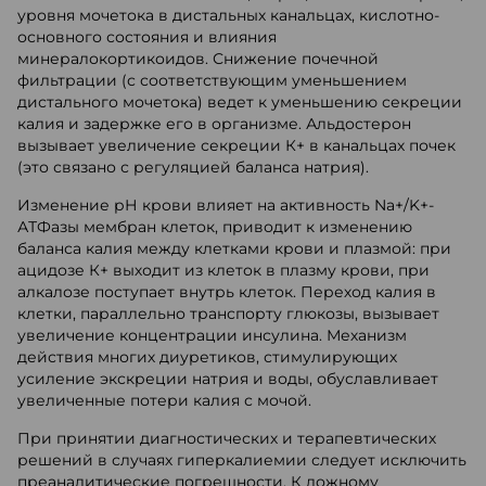
уровня мочетока в дистальных канальцах, кислотно-
основного состояния и влияния
минералокортикоидов. Снижение почечной
фильтрации (с соответствующим уменьшением
дистального мочетока) ведет к уменьшению секреции
калия и задержке его в организме. Альдостерон
вызывает увеличение секреции К+ в канальцах почек
(это связано с регуляцией баланса натрия).
Изменение рН крови влияет на активность Na+/K+-
АТФазы мембран клеток, приводит к изменению
баланса калия между клетками крови и плазмой: при
ацидозе К+ выходит из клеток в плазму крови, при
алкалозе поступает внутрь клеток. Переход калия в
клетки, параллельно транспорту глюкозы, вызывает
увеличение концентрации инсулина. Механизм
действия многих диуретиков, стимулирующих
усиление экскреции натрия и воды, обуславливает
увеличенные потери калия с мочой.
При принятии диагностических и терапевтических
решений в случаях гиперкалиемии следует исключить
преаналитические погрешности. К ложному