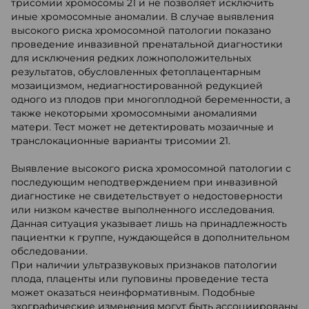
трисомии хромосомы 21 и не позволяет исключить
иные хромосомные аномалии. В случае выявления
высокого риска хромосомной патологии показано
проведение инвазивной пренатальной диагностики
для исключения редких ложноположительных
результатов, обусловленных фетоплацентарным
мозаицизмом, недиагностированной редукцией
одного из плодов при многоплодной беременности, а
также некоторыми хромосомными аномалиями
матери. Тест может не детектировать мозаичные и
транслокационные варианты трисомии 21.
Выявление высокого риска хромосомной патологии с
последующим неподтверждением при инвазивной
диагностике не свидетельствует о недостоверности
или низком качестве выполненного исследования.
Данная ситуация указывает лишь на принадлежность
пациентки к группе, нуждающейся в дополнительном
обследовании.
При наличии ультразвуковых признаков патологии
плода, плаценты или пуповины проведение теста
может оказаться неинформативным. Подобные
эхографические изменения могут быть ассоциированы