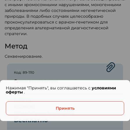
с иными хромосомными нарушениями, моногенными
заболеваниями либо состояниями негенетической
природы. В подобных случаях целесообразно
проконсультироваться с врачом-генетиком для
определения альтернативной диагностической
стратегии.
Метод
Секвенирование.
Код: 89-1110
Сроки выполнения:
Нажимая "Принять", вы соглашаетесь с
8 рабочих дней
условиями
оферты
.
НИПТ Т21
Код: 89-1110
Принять
Стоимость взятия биоматериала:
Бесплатно