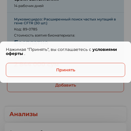
14 рабочих дней
Муковисцидоз: Расширенный поиск частых мутаций в
гене CFTR (30 шт.)
Код: 89-0785
Стоимость взятия биоматериала:
Бесплатно
Нажимая "Принять", вы соглашаетесь с
условиями
оферты
.
Цена:
2 844 000 сум
Принять
Добавить
Анализы