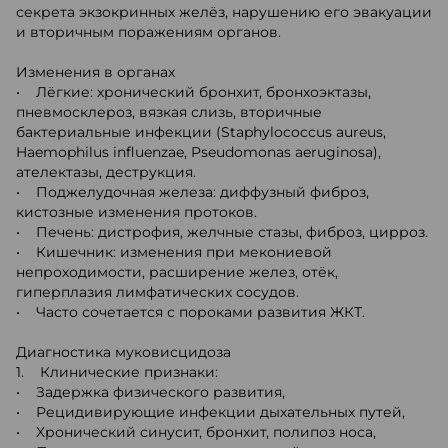
секрета экзокринных желёз, нарушению его эвакуации
и вторичным поражениям органов.
Изменения в органах
• Лёгкие: хронический бронхит, бронхоэктазы,
пневмосклероз, вязкая слизь, вторичные
бактериальные инфекции (Staphylococcus aureus,
Haemophilus influenzae, Pseudomonas aeruginosa),
ателектазы, деструкция.
• Поджелудочная железа: диффузный фиброз,
кистозные изменения протоков.
• Печень: дистрофия, желчные стазы, фиброз, цирроз.
• Кишечник: изменения при мекониевой
непроходимости, расширение желез, отёк,
гиперплазия лимфатических сосудов.
• Часто сочетается с пороками развития ЖКТ.
Диагностика муковисцидоза
1. Клинические признаки:
• Задержка физического развития,
• Рецидивирующие инфекции дыхательных путей,
• Хронический синусит, бронхит, полипоз носа,