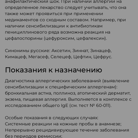
анафилактический шок. При наличии аллергии на
определенное лекарство следует учитывать, что она
также может проявиться при применении
медикаментов со сходным составом. Например, при
наличии сенсибилизации к антибиотикам
пенициллинового ряда возможна реакция на
цефалоспорины (цефуроксим, цефалексин).
Синонимы русские: Аксетин, Зиннат, Зинацеф,
Кимацеф, Мегасеф, Селецеф, Цефтин, Цефрус.
Показания к назначению
Диагностика аллергических заболеваний (выявление
сенсибилизации к специфическим аллергенам):
бронхиальная астма, поллиноз, атопический дерматит,
экзема, пищевая аллергия. Выполняется в комплексе с
исследованием общего IgE (см. тест № 60-011).
Особые показания в следующих случаях:
Системные реакции на кожные пробы в анамнезе;
Непрерывно рецидивирующее течение заболевания
без периодов ремиссии;