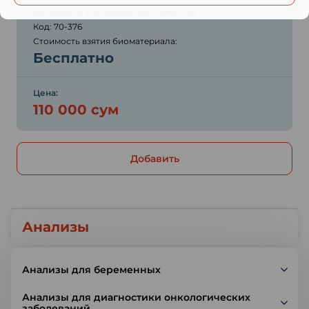
Артикаин & Ультракаин (Articaine), IgE
Код: 70-376
Стоимость взятия биоматериала:
Бесплатно
Цена:
110 000 сум
Добавить
Анализы
Анализы для беременных
Анализы для диагностики онкологических
заболеваний