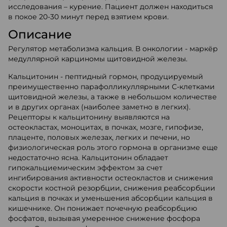
исследования – курение. Пациент должен находиться
в покое 20-30 минут перед взятием крови.
Описание
Регулятор метаболизма кальция. В онкологии - маркёр
медуллярной карциномы щитовидной железы.
Кальцитонин - пептидный гормон, продуцируемый
преимущественно парафолликуллярными С-клетками
щитовидной железы, а также в небольшом количестве
и в других органах (наиболее заметно в легких).
Рецепторы к кальцитонину выявляются на
остеокластах, моноцитах, в почках, мозге, гипофизе,
плаценте, половых железах, легких и печени, но
физиологическая роль этого гормона в организме еще
недостаточно ясна. Кальцитонин обладает
гипокальциемическим эффектом за счет
ингибирования активности остеокластов и снижения
скорости костной резорбции, снижения реабсорбции
кальция в почках и уменьшения абсорбции кальция в
кишечнике. Он понижает почечную реабсорбцию
фосфатов, вызывая умеренное снижение фосфора