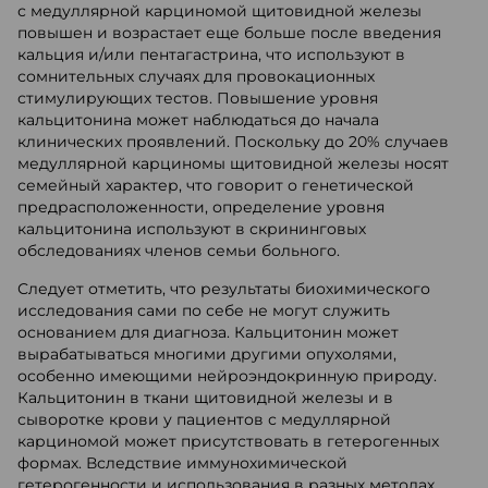
с медуллярной карциномой щитовидной железы
повышен и возрастает еще больше после введения
кальция и/или пентагастрина, что используют в
сомнительных случаях для провокационных
стимулирующих тестов. Повышение уровня
кальцитонина может наблюдаться до начала
клинических проявлений. Поскольку до 20% случаев
медуллярной карциномы щитовидной железы носят
семейный характер, что говорит о генетической
предрасположенности, определение уровня
кальцитонина используют в скрининговых
обследованиях членов семьи больного.
Следует отметить, что результаты биохимического
исследования сами по себе не могут служить
основанием для диагноза. Кальцитонин может
вырабатываться многими другими опухолями,
особенно имеющими нейроэндокринную природу.
Кальцитонин в ткани щитовидной железы и в
сыворотке крови у пациентов с медуллярной
карциномой может присутствовать в гетерогенных
формах. Вследствие иммунохимической
гетерогенности и использования в разных методах