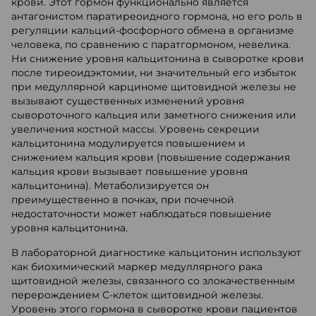
крови. Этот гормон функционально является
антагонистом паратиреоидного гормона, но его роль в
регуляции кальций-фосфорного обмена в организме
человека, по сравнению с паратгормоном, невелика.
Ни снижение уровня кальцитонина в сыворотке крови
после тиреоидэктомии, ни значительный его избыток
при медуллярной карциноме щитовидной железы не
вызывают существенных изменений уровня
сывороточного кальция или заметного снижения или
увеличения костной массы. Уровень секреции
кальцитонина модулируется повышением и
снижением кальция крови (повышение содержания
кальция крови вызывает повышение уровня
кальцитонина). Метаболизируется он
преимущественно в почках, при почечной
недостаточности может наблюдаться повышение
уровня кальцитонина.
В лабораторной диагностике кальцитонин используют
как биохимический маркер медуллярного рака
щитовидной железы, связанного со злокачественным
перерождением С-клеток щитовидной железы.
Уровень этого гормона в сыворотке крови пациентов