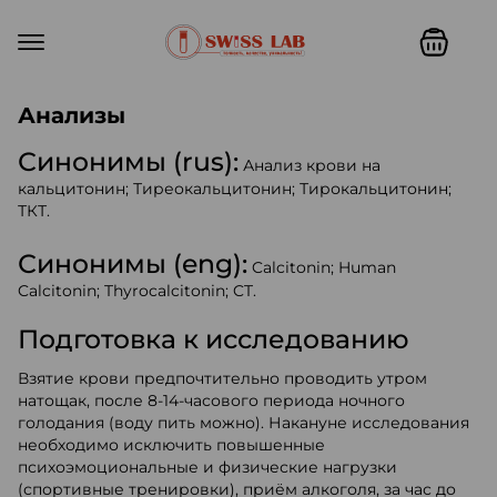
Swiss lab. Точность, качество,
Анализы
Синонимы (rus):
Анализ крови на
кальцитонин; Тиреокальцитонин; Тирокальцитонин;
ТКТ.
Синонимы (eng):
Calcitonin; Human
Calcitonin; Thyrocalcitonin; CT.
Подготовка к исследованию
Взятие крови предпочтительно проводить утром
натощак, после 8-14-часового периода ночного
голодания (воду пить можно). Накануне исследования
необходимо исключить повышенные
психоэмоциональные и физические нагрузки
(спортивные тренировки), приём алкоголя, за час до