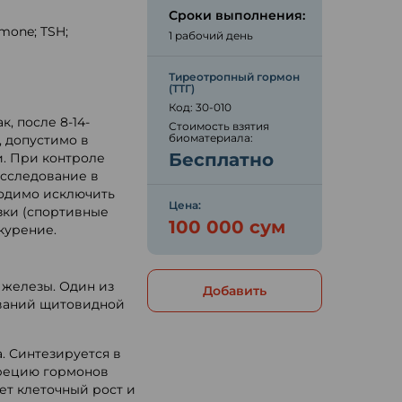
Сроки выполнения:
mone; TSH;
1 рабочий день
Тиреотропный гормон
ю
(ТТГ)
Код: 30-010
, после 8-14-
Стоимость взятия
биоматериала:
, допустимо в
Бесплатно
и. При контроле
исследование в
ходимо исключить
Цена:
зки (спортивные
100 000 сум
 курение.
железы. Один из
Добавить
еваний щитовидной
. Синтезируется в
крецию гормонов
т клеточный рост и