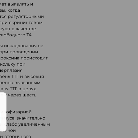
яет выявлять и
ы, когда
тся регуляторными
 при скрининговом
уют в качестве
вободного Т4.
я исследования не
 при проведении
ироксина происходит
скольку при
перплазия
вень ТТГ и высокий
ственно вызванным
вня ТТГ в целях
чем через шесть
.
 гипофизарной
амуса, значительно
ли слабо увеличенным
ованной
аи вторичного