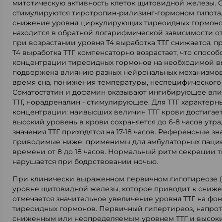
митотическую активность клеток щитовидной железы. С
стимулируются тиротропин-рилизинг-гормоном гипотал
снижение уровня циркулирующих тиреоидных гормонов
находится в обратной логарифмической зависимости от
при возрастании уровня Т4 выработка ТТГ снижается, 
Т4 выработка ТТГ компенсаторно возрастает, что спосо
концентрации тиреоидных гормонов на необходимой вы
подвержена влиянию разных нейрональных механизмов
время сна, понижения температуры, неспецифического 
Соматостатин и дофамин оказывают ингибирующее вли
ТТГ, норадреналин - стимулирующее. Для ТТГ характерн
концентрации: наивысших величин ТТГ крови достигает 
высокий уровень в крови сохраняется до 6-8 часов утр
значения ТТГ приходятся на 17-18 часов. Референсные зн
приводимые ниже, применимы для амбулаторных пацие
времени от 8 до 18 часов. Нормальный ритм секреции 
нарушается при бодрствовании ночью.
При клинически выраженном первичном гипотиреозе (т
уровне щитовидной железы, которое приводит к сниж
отмечается значительное увеличение уровня ТТГ на фон
тиреоидных гормонов. Первичный гипертиреоз, напрот
сниженным или неопределяемым уровнем ТТГ и высок