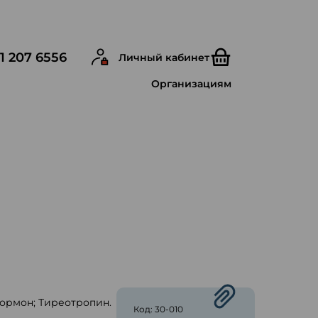
1 207 6556
Личный кабинет
Организациям
рмон; Тиреотропин.
Код: 30-010