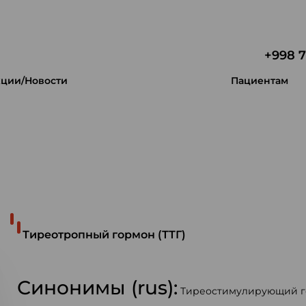
+998 7
ции/Новости
Пациентам
 уникальность.
Тиреотропный гормон (ТТГ)
Синонимы (rus):
Тиреостимулирующий го