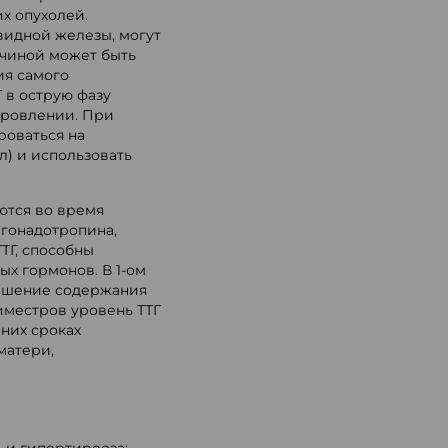
х опухолей.
видной железы, могут
ичиной может быть
ия самого
 в острую фазу
оровлении. При
роваться на
л) и использовать
ются во время
гонадотропина,
ТГ, способны
х гормонов. В 1-ом
ышение содержания
риместров уровень ТТГ
них сроках
матери,