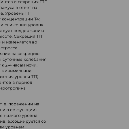
интез и секреция ТТГ
амуса в ответ на
. Уровень ТТГ
 концентрации Т4:
при снижении уровня
бствует поддержанию
соте. Секреция ТТГ
 и изменяется во
стресса.
яние на секрецию
ы суточные колебания
к 2-4 часам ночи,
а, минимальные
ачения уровня ТТГ,
нтов в период
тиротропина
. е. поражении на
ению ее функции)
е низкого уровня
ив, ассоциируется со
им уровнем