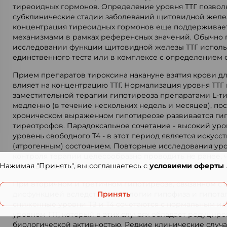
тиреоидных гормонов. Определение уровня ТТГ позвол
субклинические стадии заболеваний щитовидной желез
концентрация тиреоидных гормонов еще поддерживае
механизмами в рамках референсных значений. Обычно
исследовании функции щитовидной железы ТТГ использ
единственного теста или в комплексе с определением с
Прием препаратов тироксина накануне взятия крови дл
влияет на концентрацию ТТГ. Нормализация уровня ТТГ
заместительной терапии гипотиреоза препаратами L-т
медленно (в течение нескольких недель и месяцев), по
хроническом выраженном гипотиреозе развивается ги
тиреотрофов. Парадоксальное сочетание - высокий уро
уровень свободного Т4 - в этот период является искус
(ятрогенным) состоянием. Повторные исследования уро
контроля терапии целесообразно проводить не ранее, 
Нажимая "Принять", вы соглашаетесь с
условиями оферты
недель после изменения дозы или вида препарата.
При вторичном и третичном гипотиреозе, связанном с
дисфункцией вследствие патологии гипофиза и гипотал
Принять
сниженные уровни ТЗ и Т4 сочетаются с нормальным и
уровнем ТТГ, который в этих случаях обладает редуцир
биологической активностью. Редкие клинические случ