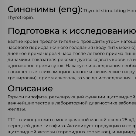
Синонимы (eng):
Thyroid-stimulating Hor
Thyrotropin.
Подготовка к исследовани
Взятие крови предпочтительно проводить утром натощак
часового периода ночного голодания (воду пить можно)
дневное время через 4 часа после легкого приема пищ
динамики показателя рекомендуется сдавать кровь на 
одинаковое время суток. Накануне исследования необ
повышенные психоэмоциональные и физические нагру
тренировки), прием алкоголя, за час до исследования –
Описание
Гормон гипофиза, регулирующий функции щитовидной 
важнейших тестов в лабораторной диагностике забол
железы.
ТТГ - гликопротеин с молекулярной массой около 28 кДа
передней доле гипофиза. Активирует продукцию и се
щитовидной железы (тиреоидных гормонов), инициируе