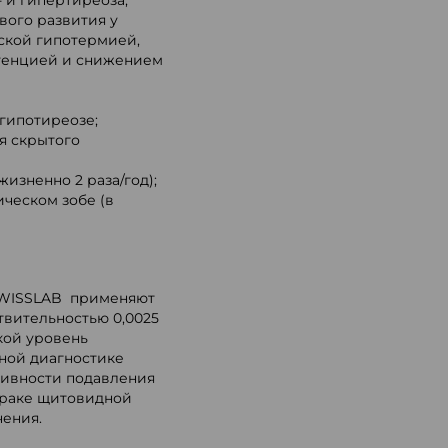
- и гипертиреоза;
вого развития у
ской гипотермией,
отенцией и снижением
 гипотиреозе;
я скрытого
изненно 2 раза/год);
ческом зобе (в
SWISSLAB применяют
твительностью 0,0025
акой уровень
ной диагностике
тивности подавления
 раке щитовидной
чения.