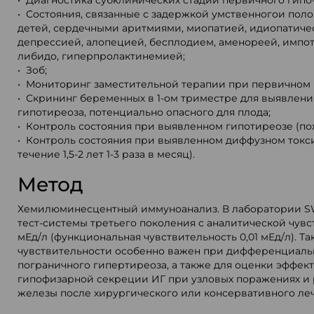
• Диагностика субклинических стадий первичного гипо
• Состояния, связанные с задержкой умственногои поло
детей, сердечными аритмиями, миопатией, идиопатиче
депрессией, алопецией, бесплодием, аменореей, имп
либидо, гиперпролактинемией;
• Зоб;
• Мониторинг заместительной терапии при первичном
• Скрининг беременных в 1-ом триместре для выявлени
гипотиреоза, потенциально опасного для плода;
• Контроль состояния при выявленном гипотиреозе (пож
• Контроль состояния при выявленном диффузном токси
течение 1,5-2 лет 1-3 раза в месяц).
Метод
Хемилюминесцентный иммуноанализ. В лаборатории 
тест-системы третьего поколения с аналитической чувс
мЕд/л (функциональная чувствительность 0,01 мЕд/л). Т
чувствительности особенно важен при дифференциаль
пограничного гипертиреоза, а также для оценки эффек
гипофизарной секреции ИГ при узловых поражениях и
железы после хирургического или консервативного ле