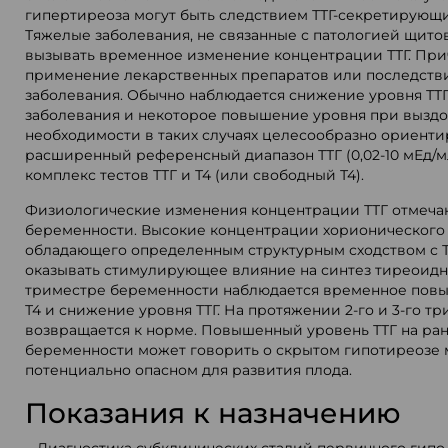
гипертиреоза могут быть следствием ТТГ-секретирующи
Тяжелые заболевания, не связанные с патологией щито
вызывать временное изменение концентрации ТТГ. Пр
применение лекарственных препаратов или последств
заболевания. Обычно наблюдается снижение уровня ТТГ
заболевания и некоторое повышение уровня при вызд
необходимости в таких случаях целесообразно ориенти
расширенный референсный диапазон ТТГ (0,02-10 мЕд/м
комплекс тестов ТТГ и Т4 (или свободный Т4).
Физиологические изменения концентрации ТТГ отмеча
беременности. Высокие концентрации хорионического 
обладающего определенным структурным сходством с Т
оказывать стимулирующее влияние на синтез тиреоидны
триместре беременности наблюдается временное пов
Т4 и снижение уровня ТТГ. На протяжении 2-го и 3-го т
возвращается к норме. Повышенный уровень ТТГ на ран
беременности может говорить о скрытом гипотиреозе 
потенциально опасном для развития плода.
Показания к назначению