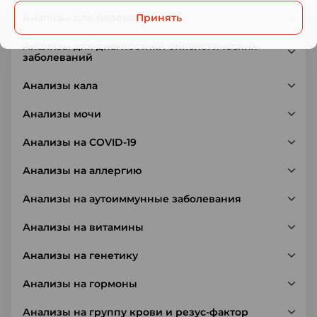
Анализы для беременных
Принять
Анализы для диагностики онкологических
заболеваний
Анализы кала
Анализы мочи
Анализы на COVID-19
Анализы на аллергию
Анализы на аутоиммунные заболевания
Анализы на витамины
Анализы на генетику
Анализы на гормоны
Анализы на группу крови и резус-фактор