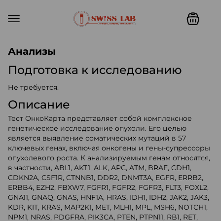
Swiss lab. Точность, качество,
Анализы
Подготовка к исследованию
Не требуется.
Описание
Тест ОнкоКарта представляет собой комплексное
генетическое исследование опухоли. Его целью
является выявление соматических мутаций в 57
ключевых генах, включая онкогены и гены-супрессоры
опухолевого роста. К анализируемым генам относятся,
в частности, ABL1, AKT1, ALK, APC, ATM, BRAF, CDH1,
CDKN2A, CSF1R, CTNNB1, DDR2, DNMT3A, EGFR, ERRB2,
ERBB4, EZH2, FBXW7, FGFR1, FGFR2, FGFR3, FLT3, FOXL2,
GNA11, GNAQ, GNAS, HNF1A, HRAS, IDH1, IDH2, JAK2, JAK3,
KDR, KIT, KRAS, MAP2K1, MET, MLH1, MPL, MSH6, NOTCH1,
NPM1, NRAS, PDGFRA, PIK3CA, PTEN, PTPN11, RB1, RET,