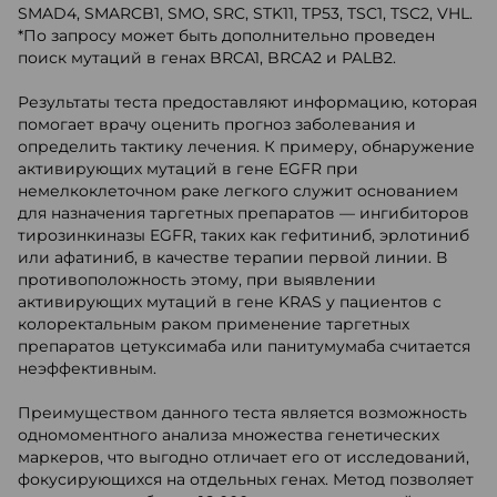
SMAD4, SMARCB1, SMO, SRC, STK11, TP53, TSC1, TSC2, VHL.
*По запросу может быть дополнительно проведен
поиск мутаций в генах BRCA1, BRCA2 и PALB2.
Результаты теста предоставляют информацию, которая
помогает врачу оценить прогноз заболевания и
определить тактику лечения. К примеру, обнаружение
активирующих мутаций в гене EGFR при
немелкоклеточном раке легкого служит основанием
для назначения таргетных препаратов — ингибиторов
тирозинкиназы EGFR, таких как гефитиниб, эрлотиниб
или афатиниб, в качестве терапии первой линии. В
противоположность этому, при выявлении
активирующих мутаций в гене KRAS у пациентов с
колоректальным раком применение таргетных
препаратов цетуксимаба или панитумумаба считается
неэффективным.
Преимуществом данного теста является возможность
одномоментного анализа множества генетических
маркеров, что выгодно отличает его от исследований,
фокусирующихся на отдельных генах. Метод позволяет