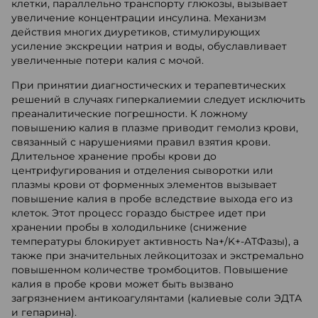
клетки, параллельно транспорту глюкозы, вызывает
увеличение концентрации инсулина. Механизм
действия многих диуретиков, стимулирующих
усиление экскреции натрия и воды, обуславливает
увеличенные потери калия с мочой.
При принятии диагностических и терапевтических
решений в случаях гиперкалиемии следует исключить
преаналитические погрешности. К ложному
повышению калия в плазме приводит гемолиз крови,
связанный с нарушениями правил взятия крови.
Длительное хранение пробы крови до
центрифугирования и отделения сыворотки или
плазмы крови от форменных элементов вызывает
повышение калия в пробе вследствие выхода его из
клеток. Этот процесс гораздо быстрее идет при
хранении пробы в холодильнике (снижение
температуры блокирует активность Na+/K+-АТФазы), а
также при значительных лейкоцитозах и экстремально
повышенном количестве тромбоцитов. Повышение
калия в пробе крови может быть вызвано
загрязнением антикоагулянтами (калиевые соли ЭДТА
и гепарина).