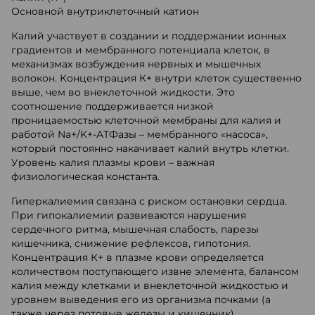
Основной внутриклеточный катион
Калий участвует в создании и поддержании ионных
градиентов и мембранного потенциала клеток, в
механизмах возбуждения нервных и мышечных
волокон. Концентрация К+ внутри клеток существенно
выше, чем во внеклеточной жидкости. Это
соотношение поддерживается низкой
проницаемостью клеточной мембраны для калия и
работой Na+/K+-АТФазы – мембранного «насоса»,
который постоянно накачивает калий внутрь клетки.
Уровень калия плазмы крови – важная
физиологическая константа.
Гиперкалиемия связана с риском остановки сердца.
При гипокалиемии развиваются нарушения
сердечного ритма, мышечная слабость, парезы
кишечника, снижение рефлексов, гипотония.
Концентрация К+ в плазме крови определяется
количеством поступающего извне элемента, балансом
калия между клетками и внеклеточной жидкостью и
уровнем выведения его из организма почками (а
также через потовые железы и кишечник).