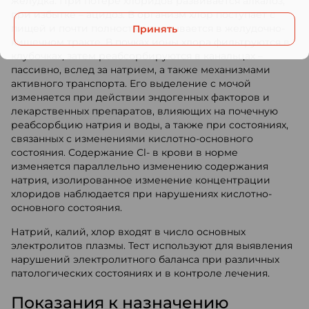
желудка. При потере хлоридов развивается алкалоз,
при избытке – ацидоз. В организм хлор поступает с
пищей и почти полностью всасывается в желудочно-
Принять
кишечном тракте. В почках ионы хлора фильтруются в
клубочках, затем реабсорбируются в канальцах –
пассивно, вслед за натрием, а также механизмами
активного транспорта. Его выделение с мочой
изменяется при действии эндогенных факторов и
лекарственных препаратов, влияющих на почечную
реабсорбцию натрия и воды, а также при состояниях,
связанных с изменениями кислотно-основного
состояния. Содержание Сl- в крови в норме
изменяется параллельно изменению содержания
натрия, изолированное изменение концентрации
хлоридов наблюдается при нарушениях кислотно-
основного состояния.
Натрий, калий, хлор входят в число основных
электролитов плазмы. Тест используют для выявления
нарушений электролитного баланса при различных
патологических состояниях и в контроле лечения.
Показания к назначению