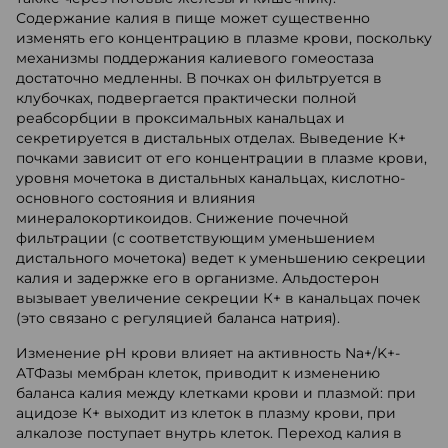
Содержание калия в пище может существенно
изменять его концентрацию в плазме крови, поскольку
механизмы поддержания калиевого гомеостаза
достаточно медленны. В почках он фильтруется в
клубочках, подвергается практически полной
реабсорбции в проксимальных канальцах и
секретируется в дистальных отделах. Выведение К+
почками зависит от его концентрации в плазме крови,
уровня мочетока в дистальных канальцах, кислотно-
основного состояния и влияния
минералокортикоидов. Снижение почечной
фильтрации (с соответствующим уменьшением
дистального мочетока) ведет к уменьшению секреции
калия и задержке его в организме. Альдостерон
вызывает увеличение секреции К+ в канальцах почек
(это связано с регуляцией баланса натрия).
Изменение рН крови влияет на активность Na+/K+-
АТФазы мембран клеток, приводит к изменению
баланса калия между клетками крови и плазмой: при
ацидозе К+ выходит из клеток в плазму крови, при
алкалозе поступает внутрь клеток. Переход калия в