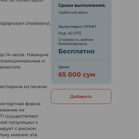
ности; Холестерол
Сроки выполнения:
1 рабочий день
lipoprotein cholesterol;
Холестерол-ЛПНП
Код: 40-073
Стоимость взятия
ю
биоматериала:
Бесплатно
до 14 часов. Накануне
хоэмоциональные и
алкоголя.
Цена:
65 000 сум
лестерина из печени
Добавить
анспортная форма
зование их
НП осуществляют
ной популяции к
лирует с риском
льку именно эта