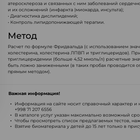
атеросклероза и связанных с ним заболеваний сердечн
и их осложнений (инфаркта |миокарда, инсульта);
• Диагностика дислипидемий;
• Контроль липидопонижающей терапии.
Метод
Расчет по формуле Фридвальда (с использованием зна
холестерина, холестерина ЛПВП и триглицеридов). Пр
триглицеридемии (больше 4,52 ммоль/л) расчетные зн
быть ложно заниженными (в таких пробах проводится
прямым методом).
Важная информация!
Информация на сайте носит справочный характер и н
+998 71 207 6556
В каталоге услуг указан максимально возможный срок
Чтобы просмотреть список предлагаемых тестов, наж
Взятие биоматериала у детей до 15 лет только в при