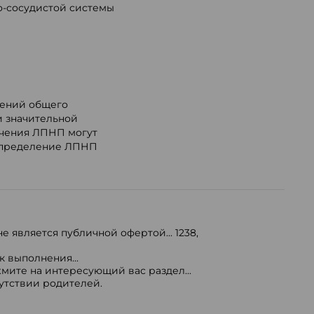
о-сосудистой системы
чений общего
и значительной
ачения ЛПНП могут
 определение ЛПНП
е является публичной офертой...
1238
,
 выполнения...
мите на интересующий вас раздел...
сутствии родителей.