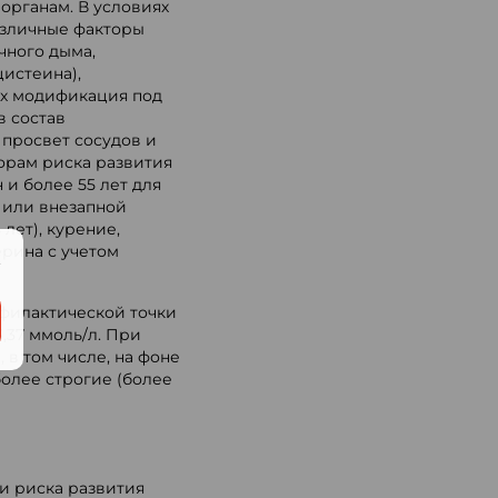
органам. В условиях
азличные факторы
чного дыма,
истеина),
их модификация под
в состав
просвет сосудов и
орам риска развития
 и более 55 лет для
 или внезапной
лет), курение,
ерина с учетом
.
филактической точки
,37 ммоль/л. При
в том числе, на фоне
более строгие (более
ки риска развития