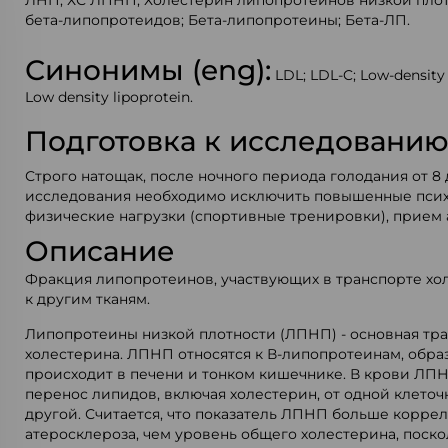
ЛНП; ХС ЛПНП; Холестерин липопротеинов низкой плот
бета-липопротеидов; Бета-липопротеины; Бета-ЛП.
Синонимы (eng):
LDL; LDL-C; Low-density 
Low density lipoprotein.
Подготовка к исследовани
Строго натощак, после ночного периода голодания от 8 
исследования необходимо исключить повышенные пси
физические нагрузки (спортивные тренировки), прием 
Описание
Фракция липопротеинов, участвующих в транспорте хо
к другим тканям.
Липопротеины низкой плотности (ЛПНП) - основная тр
холестерина. ЛПНП относятся к В-липопротеинам, обра
происходит в печени и тонком кишечнике. В крови ЛП
перенос липидов, включая холестерин, от одной клеточ
другой. Считается, что показатель ЛПНП больше корре
атеросклероза, чем уровень общего холестерина, поско