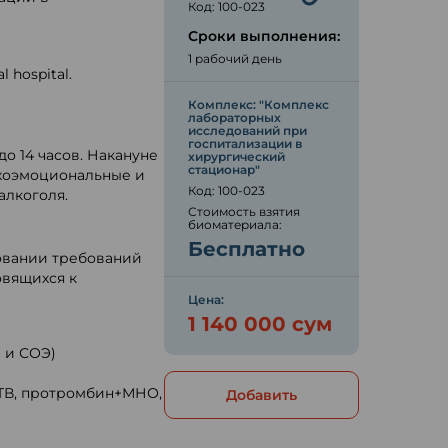
Код: 100-023
Сроки выполнения:
1 рабочий день
l hospital.
Комплекс: "Комплекс
ю
лабораторных
исследований при
госпитализации в
до 14 часов. Накануне
хирургический
стационар"
хоэмоциональные и
Код: 100-023
алкоголя.
Стоимость взятия
биоматериала:
Бесплатно
овании требований
овящихся к
Цена:
1 140 000 сум
 и СОЭ)
ЧТВ, протромбин+МНО,
Добавить