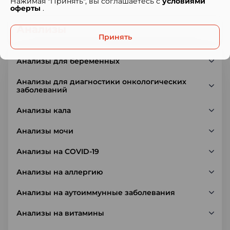
Нажимая "Принять", вы соглашаетесь с
условиями
оферты
.
Анализы
Принять
Анализы для беременных
Анализы для диагностики онкологических
заболеваний
Анализы кала
Анализы мочи
Анализы на COVID-19
Анализы на аллергию
Анализы на аутоиммунные заболевания
Анализы на витамины