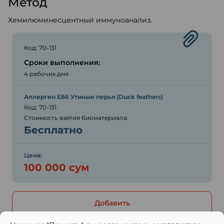
Метод
Хемилюминесцентный иммуноанализ.
Код: 70-131
Сроки выполнения:
4 рабочих дня
Аллерген E86 Утиные перья (Duck feathers)
Код: 70-131
Стоимость взятия биоматериала:
Бесплатно
Цена:
100 000 сум
Добавить