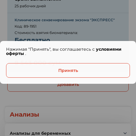
25 рабочих дней
Клиническое секвенирование экзома "ЭКСПРЕСС"
Код: 89-1951
Стоимость взятия биоматериала:
Бесплатно
Нажимая "Принять", вы соглашаетесь с
условиями
оферты
.
Цена:
9 543 000 сум
Принять
Добавить
Анализы
Анализы для беременных