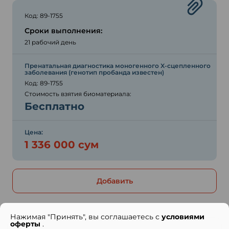
Код: 89-1755
Сроки выполнения:
21 рабочий день
Пренатальная диагностика моногенного X-сцепленного
заболевания (генотип пробанда известен)
Код: 89-1755
Стоимость взятия биоматериала:
Бесплатно
Цена:
1 336 000 сум
Добавить
Нажимая "Принять", вы соглашаетесь с
условиями
оферты
.