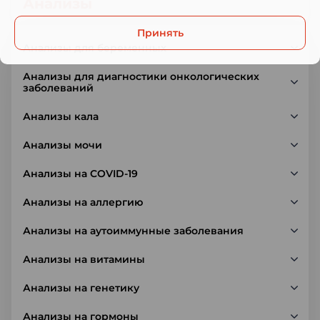
Анализы
Принять
Анализы для беременных
Анализы для диагностики онкологических
заболеваний
Анализы кала
Анализы мочи
Анализы на COVID-19
Анализы на аллергию
Анализы на аутоиммунные заболевания
Анализы на витамины
Анализы на генетику
Анализы на гормоны