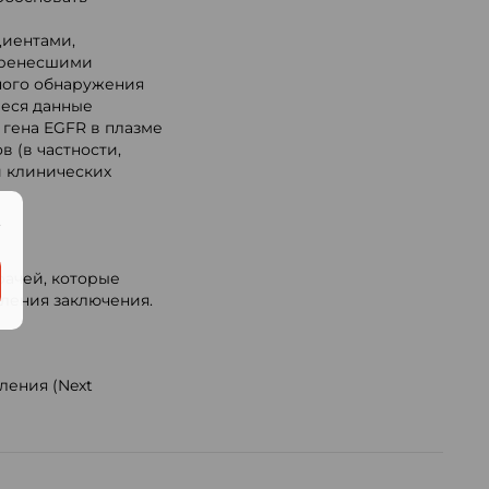
циентами,
еренесшими
ного обнаружения
еся данные
 гена EGFR в плазме
 (в частности,
и клинических
.
рачей, которые
вления заключения.
ления (Next