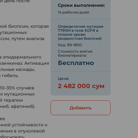
й день после
Сроки выполнения:
14 рабочих дней
ной биопсии, которая
Определение мутации
T790M в гене EGFR в
мутационных
плазме крови
сом, путем анализа
(жидкостная биопсия)
Код: 89-1800
Стоимость взятия
биоматериала:
ра эпидермального
Бесплатно
озинкиназ. Активация
льные каскады,
 гибель.
Цена:
2 482 000 сум
10–35% случаев
ых мутационных
ой терапии
иб, афатиниб).
Добавить
лее
ной устойчивости к
нения в опухолевой
обосновать