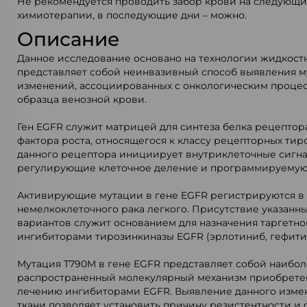
Не рекомендуется проводить забор крови на следующи
химиотерапии, в последующие дни – можно.
Описание
Данное исследование основано на технологии жидкост
представляет собой неинвазивный способ выявления 
изменений, ассоциированных с онкологическим процес
образца венозной крови.
Ген EGFR служит матрицей для синтеза белка рецепто
фактора роста, относящегося к классу рецепторных тир
данного рецептора инициирует внутриклеточные сигна
регулирующие клеточное деление и программируемую
Активирующие мутации в гене EGFR регистрируются в 
немелкоклеточного рака легкого. Присутствие указанн
вариантов служит основанием для назначения таргетн
ингибиторами тирозинкиназы EGFR (эрлотиниб, гефитин
Мутация T790M в гене EGFR представляет собой наибо
распространенный молекулярный механизм приобретен
лечению ингибиторами EGFR. Выявление данного изме
ткани позволяет установить причину резистентности и 