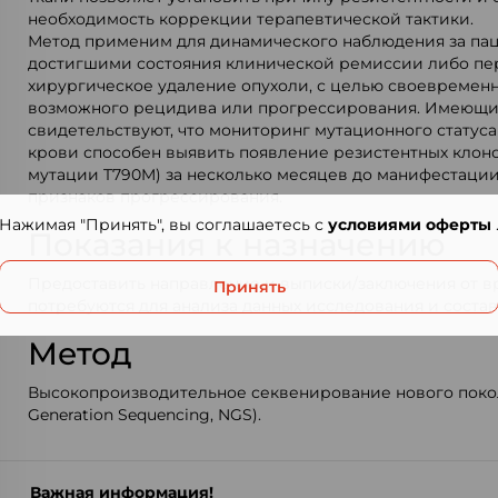
необходимость коррекции терапевтической тактики.
Метод применим для динамического наблюдения за па
достигшими состояния клинической ремиссии либо п
хирургическое удаление опухоли, с целью своевремен
возможного рецидива или прогрессирования. Имеющи
свидетельствуют, что мониторинг мутационного статуса
крови способен выявить появление резистентных клонов
мутации T790M) за несколько месяцев до манифестаци
признаков прогрессирования.
Нажимая "Принять", вы соглашаетесь с
условиями оферты
Показания к назначению
Предоставить направление и выписки/заключения от в
Принять
потребуются для анализа данных исследования и соста
Метод
Высокопроизводительное секвенирование нового поко
Generation Sequencing, NGS).
Важная информация!