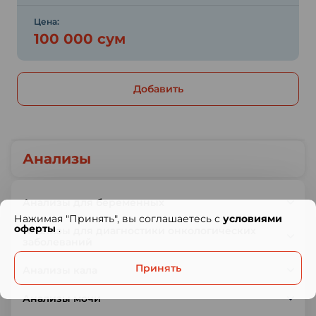
Цена:
100 000 сум
Добавить
Анализы
Анализы для беременных
Нажимая "Принять", вы соглашаетесь с
условиями
оферты
.
Анализы для диагностики онкологических
заболеваний
Принять
Анализы кала
Анализы мочи