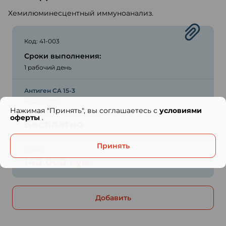
Хемилюминесцентный иммуноанализ.
Код: 41-003
Сроки выполнения:
1 рабочий день
Антиген CA 15-3
Код: 41-003
Нажимая "Принять", вы соглашаетесь с
условиями
Стоимость взятия биоматериала:
оферты
.
Бесплатно
Принять
Цена:
140 000 сум
Добавить