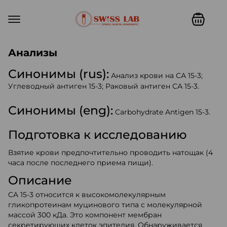
Swiss lab. Точность, качество,
Анализы
Синонимы (rus):
Анализ крови на СА 15-3;
Углеводный антиген 15-3; Раковый антиген СА 15-3.
Синонимы (eng):
Carbohydrate Antigen 15-3.
Подготовка к исследованию
Взятие крови предпочтительно проводить натощак (4
часа после последнего приема пищи).
Описание
CA 15-3 относится к высокомолекулярным
гликопротеинам муцинового типа с молекулярной
массой 300 кДа. Это компонент мембран
секретирующих клеток эпителия. Обнаруживается