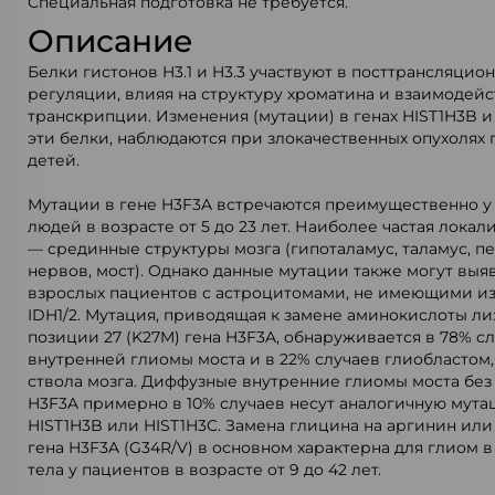
Специальная подготовка не требуется.
Описание
Белки гистонов H3.1 и H3.3 участвуют в посттрансляци
регуляции, влияя на структуру хроматина и взаимодей
транскрипции. Изменения (мутации) в генах HIST1H3B 
эти белки, наблюдаются при злокачественных опухолях 
детей.
Мутации в гене H3F3A встречаются преимущественно у
людей в возрасте от 5 до 23 лет. Наиболее частая локал
— срединные структуры мозга (гипоталамус, таламус, п
нервов, мост). Однако данные мутации также могут выяв
взрослых пациентов с астроцитомами, не имеющими из
IDH1/2. Мутация, приводящая к замене аминокислоты ли
позиции 27 (K27M) гена H3F3A, обнаруживается в 78% с
внутренней глиомы моста и в 22% случаев глиобластом
ствола мозга. Диффузные внутренние глиомы моста без
H3F3A примерно в 10% случаев несут аналогичную мута
HIST1H3B или HIST1H3C. Замена глицина на аргинин или
гена H3F3A (G34R/V) в основном характерна для глиом 
тела у пациентов в возрасте от 9 до 42 лет.