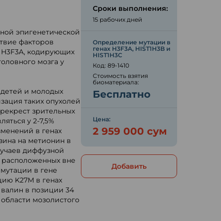
Сроки выполнения:
15 рабочих дней
онной эпигенетической
ствие факторов
Определение мутации в
генах H3F3A, HIST1H3B и
и H3F3A, кодирующих
HIST1H3С
головного мозга у
Код: 89-1410
Стоимость взятия
биоматериала:
 детей и молодых
Бесплатно
изация таких опухолей
ерекрест зрительных
Цена:
ляться у 2-7,5%
2 959 000 сум
менений в генах
зина на метионин в
лучаев диффузной
, расположенных вне
Добавить
 мутации в гене
цию K27M в генах
 валин в позиции 34
в области мозолистого