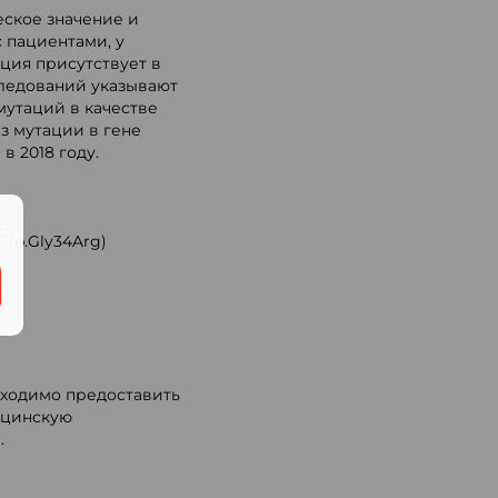
еское значение и
 пациентами, у
ация присутствует в
следований указывают
мутаций в качестве
з мутации в гене
в 2018 году.
.
 (p.Gly34Arg)
бходимо предоставить
ицинскую
.