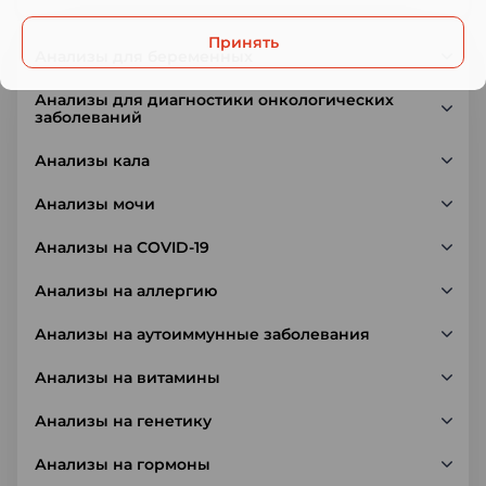
Принять
Анализы для беременных
Анализы для диагностики онкологических
заболеваний
Анализы кала
Анализы мочи
Анализы на COVID-19
Анализы на аллергию
Анализы на аутоиммунные заболевания
Анализы на витамины
Анализы на генетику
Анализы на гормоны