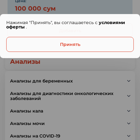
Цена:
100 000 сум
Нажимая "Принять", вы соглашаетесь с
условиями
оферты
.
Добавить
Принять
Анализы
Анализы для беременных
Анализы для диагностики онкологических
заболеваний
Анализы кала
Анализы мочи
Анализы на COVID-19