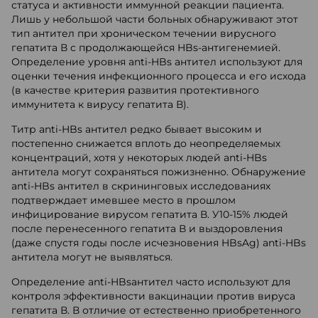
статуса и активности иммунной реакции пациента.
Лишь у небольшой части больных обнаруживают этот
тип антител при хроническом течении вирусного
гепатита В с продолжающейся HBs-антигенемией.
Определение уровня anti-HBs антител используют для
оценки течения инфекционного процесса и его исхода
(в качестве критерия развития протективного
иммунитета к вирусу гепатита В).
Титр anti-HBs антител редко бывает высоким и
постепенно снижается вплоть до неопределяемых
концентраций, хотя у некоторых людей anti-HBs
антитела могут сохраняться пожизненно. Обнаружение
anti-HBs антител в скрининговых исследованиях
подтверждает имевшее место в прошлом
инфицирование вирусом гепатита В. У10-15% людей
после перенесенного гепатита В и выздоровления
(даже спустя годы после исчезновения HBsAg) anti-HBs
антитела могут не выявляться.
Определение anti-HBsантител часто используют для
контроля эффективности вакцинации против вируса
гепатита В. В отличие от естественно приобретенного